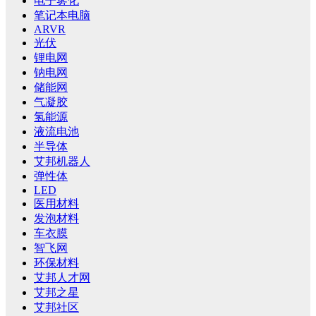
电子雾化
笔记本电脑
ARVR
光伏
锂电网
钠电网
储能网
气凝胶
氢能源
液流电池
半导体
艾邦机器人
弹性体
LED
医用材料
发泡材料
车衣膜
智飞网
环保材料
艾邦人才网
艾邦之星
艾邦社区