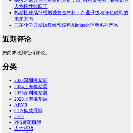
塞拉尼斯入局具身智能赛道：以“材料金字塔” 驱动机器
人物理性能跃迁
热塑性连续纤维增强复合材料：产业升级与绿色转型的
未来方向
三菱化学开发碳纤维预浸料Xlinktech™新系列产品
近期评论
您尚未收到任何评论。
分类
2023深圳橡塑展
2024上海橡塑展
2025深圳橡塑展
2026上海橡塑展
ARVR
CCS集成母排
LED
PPS聚苯硫醚
人才招聘