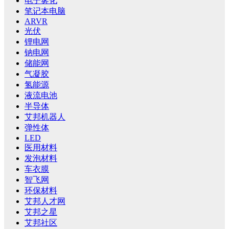
电子雾化
笔记本电脑
ARVR
光伏
锂电网
钠电网
储能网
气凝胶
氢能源
液流电池
半导体
艾邦机器人
弹性体
LED
医用材料
发泡材料
车衣膜
智飞网
环保材料
艾邦人才网
艾邦之星
艾邦社区