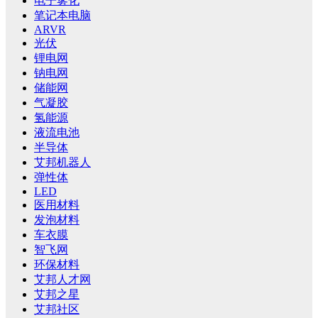
电子雾化
笔记本电脑
ARVR
光伏
锂电网
钠电网
储能网
气凝胶
氢能源
液流电池
半导体
艾邦机器人
弹性体
LED
医用材料
发泡材料
车衣膜
智飞网
环保材料
艾邦人才网
艾邦之星
艾邦社区