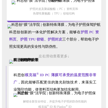
护照封皮及聚碳酸酯（ PC ）资料页和
热塑性聚氨酯（ TPU ）铰链结构
科思创创新的一体化护照解决方案，能够在
护照 PC 资
料页
、
护照 TPU 铰链
、
护照封皮
三个部分，帮助电子护
照实现更高的安全性与防伪性。
左右滑动查看更多↓
®
科思创
模克福
ID PC 薄膜
可承受的温度范围非常
广
，因此能够匹配更佳的激光刻蚀技术，来落实工
业预印功能，使资料页结构更加结实耐用。
解锁全新安全特征，并提升电子护照的防伪性能的
®
®
模克福
ID 和 Platilon
ID