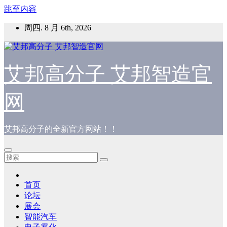
跳至内容
周四. 8 月 6th, 2026
艾邦高分子 艾邦智造官
网
艾邦高分子的全新官方网站！！
首页
论坛
展会
智能汽车