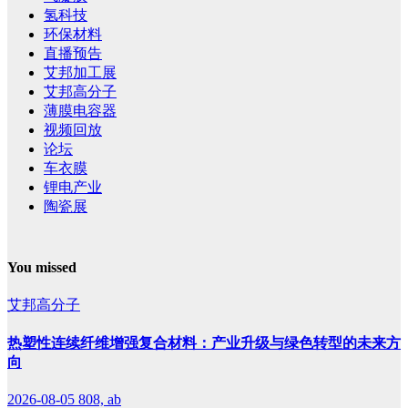
氢科技
环保材料
直播预告
艾邦加工展
艾邦高分子
薄膜电容器
视频回放
论坛
车衣膜
锂电产业
陶瓷展
You missed
艾邦高分子
热塑性连续纤维增强复合材料：产业升级与绿色转型的未来方
向
2026-08-05
808, ab