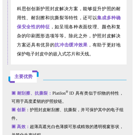
科思创创新护照封皮解决方案，能够提升护照的耐
用性、耐刮擦和抗撕裂等特性，还可以
集成多种确
保安全性的特征
，如呈现各种表面纹理、颜色和复
杂的印刷图形选项等等。除此之外，护照封皮解决
方案还具有优异的
抗冲击缓冲效果
，有助于更好地
保护电子封皮中的嵌入式芯片和天线。
主要优势
®
▣ 耐刮擦、抗撕裂：
Platilon
ID 具有类似于织物的特性，
可用于高度柔韧的护照铰链。
▣ 创新
：护照封皮耐刮擦、抗撕裂，并可保护其中的电子组
件。
▣ 高效：
超薄高遮光白色薄膜可形成精致的透明视窗形状，