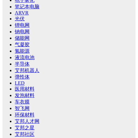
电子雾化
笔记本电脑
ARVR
光伏
锂电网
钠电网
储能网
气凝胶
氢能源
液流电池
半导体
艾邦机器人
弹性体
LED
医用材料
发泡材料
车衣膜
智飞网
环保材料
艾邦人才网
艾邦之星
艾邦社区