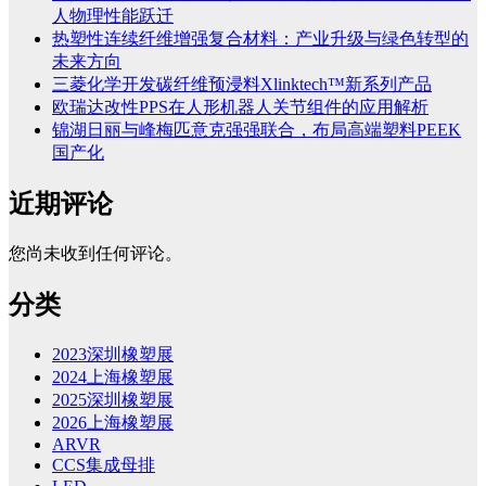
人物理性能跃迁
热塑性连续纤维增强复合材料：产业升级与绿色转型的
未来方向
三菱化学开发碳纤维预浸料Xlinktech™新系列产品
欧瑞达改性PPS在人形机器人关节组件的应用解析
锦湖日丽与峰梅匹意克强强联合，布局高端塑料PEEK
国产化
近期评论
您尚未收到任何评论。
分类
2023深圳橡塑展
2024上海橡塑展
2025深圳橡塑展
2026上海橡塑展
ARVR
CCS集成母排