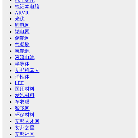
电子雾化
笔记本电脑
ARVR
光伏
锂电网
钠电网
储能网
气凝胶
氢能源
液流电池
半导体
艾邦机器人
弹性体
LED
医用材料
发泡材料
车衣膜
智飞网
环保材料
艾邦人才网
艾邦之星
艾邦社区