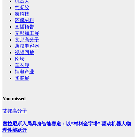
机器人
气凝胶
氢科技
环保材料
直播预告
艾邦加工展
艾邦高分子
薄膜电容器
视频回放
论坛
车衣膜
锂电产业
陶瓷展
You missed
艾邦高分子
塞拉尼斯入局具身智能赛道：以“材料金字塔” 驱动机器人物
理性能跃迁