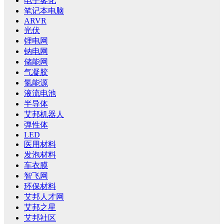
电子雾化
笔记本电脑
ARVR
光伏
锂电网
钠电网
储能网
气凝胶
氢能源
液流电池
半导体
艾邦机器人
弹性体
LED
医用材料
发泡材料
车衣膜
智飞网
环保材料
艾邦人才网
艾邦之星
艾邦社区