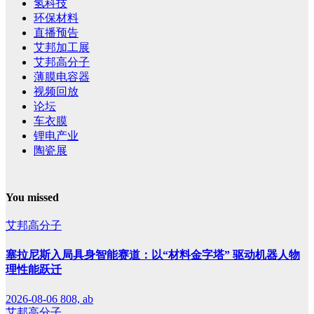
氢科技
环保材料
直播预告
艾邦加工展
艾邦高分子
薄膜电容器
视频回放
论坛
车衣膜
锂电产业
陶瓷展
You missed
艾邦高分子
塞拉尼斯入局具身智能赛道：以“材料金字塔” 驱动机器人物
理性能跃迁
2026-08-06
808, ab
艾邦高分子