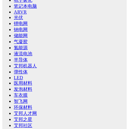
电子雾化
笔记本电脑
ARVR
光伏
锂电网
钠电网
储能网
气凝胶
氢能源
液流电池
半导体
艾邦机器人
弹性体
LED
医用材料
发泡材料
车衣膜
智飞网
环保材料
艾邦人才网
艾邦之星
艾邦社区