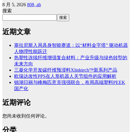
8 月 5, 2026
808, ab
搜索
搜索
近期文章
塞拉尼斯入局具身智能赛道：以“材料金字塔” 驱动机器
人物理性能跃迁
热塑性连续纤维增强复合材料：产业升级与绿色转型的
未来方向
三菱化学开发碳纤维预浸料Xlinktech™新系列产品
欧瑞达改性PPS在人形机器人关节组件的应用解析
锦湖日丽与峰梅匹意克强强联合，布局高端塑料PEEK
国产化
近期评论
您尚未收到任何评论。
分类