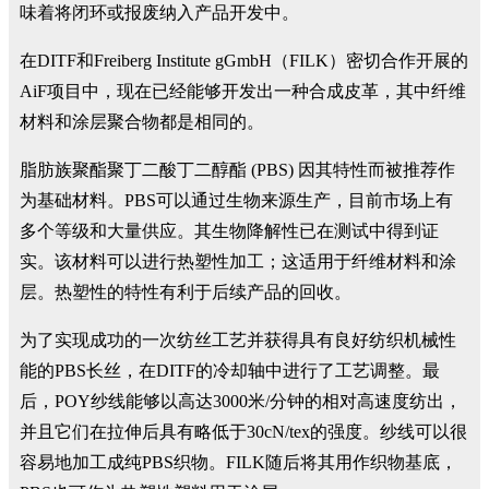
味着将闭环或报废纳入产品开发中。
在DITF和Freiberg Institute gGmbH（FILK）密切合作开展的
AiF项目中，现在已经能够开发出一种合成皮革，其中纤维
材料和涂层聚合物都是相同的。
脂肪族聚酯聚丁二酸丁二醇酯 (PBS) 因其特性而被推荐作
为基础材料。PBS可以通过生物来源生产，目前市场上有
多个等级和大量供应。其生物降解性已在测试中得到证
实。该材料可以进行热塑性加工；这适用于纤维材料和涂
层。热塑性的特性有利于后续产品的回收。
为了实现成功的一次纺丝工艺并获得具有良好纺织机械性
能的PBS长丝，在DITF的冷却轴中进行了工艺调整。最
后，POY纱线能够以高达3000米/分钟的相对高速度纺出，
并且它们在拉伸后具有略低于30cN/tex的强度。纱线可以很
容易地加工成纯PBS织物。FILK随后将其用作织物基底，