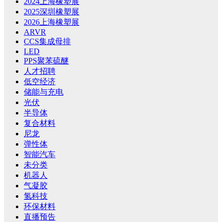
2024上海橡塑展
2025深圳橡塑展
2026上海橡塑展
ARVR
CCS集成母排
LED
PPS聚苯硫醚
人才招聘
低空经济
储能与充电
光伏
半导体
复合材料
尼龙
弹性体
智能汽车
未分类
机器人
气凝胶
氢科技
环保材料
直播预告