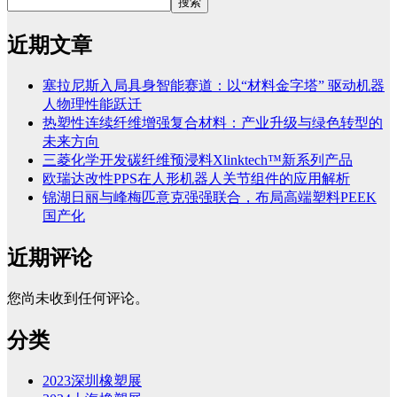
搜索
近期文章
塞拉尼斯入局具身智能赛道：以“材料金字塔” 驱动机器
人物理性能跃迁
热塑性连续纤维增强复合材料：产业升级与绿色转型的
未来方向
三菱化学开发碳纤维预浸料Xlinktech™新系列产品
欧瑞达改性PPS在人形机器人关节组件的应用解析
锦湖日丽与峰梅匹意克强强联合，布局高端塑料PEEK
国产化
近期评论
您尚未收到任何评论。
分类
2023深圳橡塑展