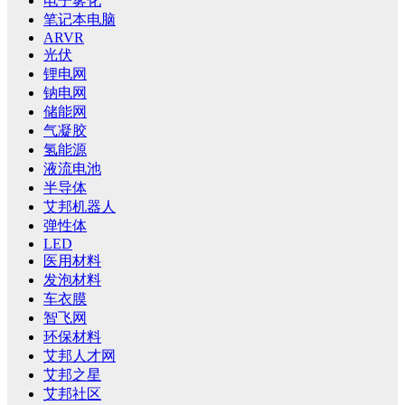
电子雾化
笔记本电脑
ARVR
光伏
锂电网
钠电网
储能网
气凝胶
氢能源
液流电池
半导体
艾邦机器人
弹性体
LED
医用材料
发泡材料
车衣膜
智飞网
环保材料
艾邦人才网
艾邦之星
艾邦社区