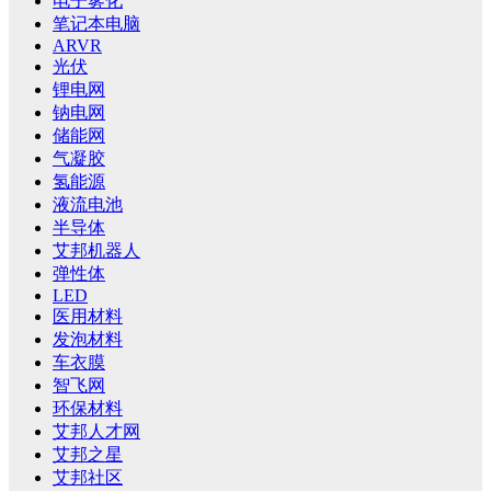
电子雾化
笔记本电脑
ARVR
光伏
锂电网
钠电网
储能网
气凝胶
氢能源
液流电池
半导体
艾邦机器人
弹性体
LED
医用材料
发泡材料
车衣膜
智飞网
环保材料
艾邦人才网
艾邦之星
艾邦社区