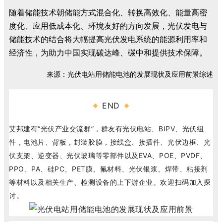
随着储能技术朝储能方式混合化、转换高效化、能量高密
度化、应用低成本化、环境友好的方向发展，光伏发电与
储能技术的结合将大幅提高光伏发电系统的能源利用率和
经济性，为助力中国实现碳达峰、碳中和提供技术保障。
来源：光伏电站用储能电池的发展现状及应用前景综述
END
艾邦建有“光伏产业交流群”，群友有光伏电站、BIPV、光伏组
件，电池片、背板，封装胶膜，接线盒、接插件、光伏边框、光
伏支架、逆变器、光伏玻璃等零部件以及EVA、POE、PVDF、
PPO、PA、硅PC、PET膜、氟材料、光伏银浆、焊带、粘接剂
等材料以及相关生产、检测设备的上下游企业。欢迎扫码加入探
讨。