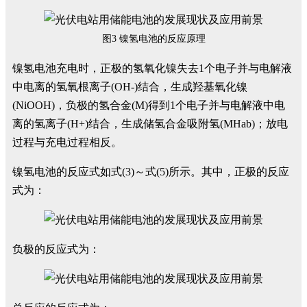
图3 镍氢电池的反应原理
镍氢电池充电时，正极的氢氧化镍失去1个电子并与电解液
中电离的氢氧根离子(OH-)结合，生成羟基氧化镍
(NiOOH)，负极的氢合金(M)得到1个电子并与电解液中电
离的氢离子(H+)结合，生成储氢合金吸附氢(MHab)；放电
过程与充电过程相反。
镍氢电池的反应式如式(3)～式(5)所示。其中，正极的反应
式为：
负极的反应式为：