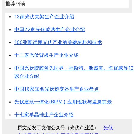
推荐阅读
13家光伏支架生产企业介绍
中国22家光伏玻璃生产企业介绍
100张图读懂光伏产业的关键材料和技术
十二家光伏背板生产企业介绍
中国光伏胶膜领先世界，福斯特、斯威克、海优威等13
家企业介绍
中国16家知名光伏逆变器生产企业盘点
光伏建筑一体化(BIPV ) 应用现状与发展前景
十七家单晶硅生产企业介绍
原文始发于微信公众号（光伏产业通）：
光伏