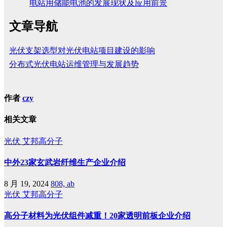
电站用储能电池的发展现状及应用前景
文章导航
光伏支架选型对光伏电站项目建设的影响
分布式光伏电站运维管理与发展趋势
作者
czy
相关文章
光伏
艾邦高分子
中外23家玄武岩纤维生产企业介绍
8 月 19, 2024
808, ab
光伏
艾邦高分子
高分子材料为光伏组件减重！20家透明前板企业介绍