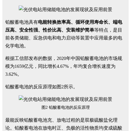
铅酸蓄电池具有
电能转换效率高、循环使用寿命长、端电
压高、安全性强、性价比高、安装维护简单
等特点，是目
前各类储能、应急供电和电力启动等装置中应用最多的电
化学电池。
根据工信部发布的数据，
2020
年中国铅酸蓄电池的市场规
模为
1659
亿元，同比增长
4.67%
，年均复合增长速度为
3.62%
。
铅酸蓄电池的反应原理如图2所示。
图2 铅酸蓄电池的反应原理
最能反映铅酸蓄电池充、放电过程的是双极硫酸盐化理
论。铅酸蓄电池在放电时正、负极的活性物质均变成硫酸