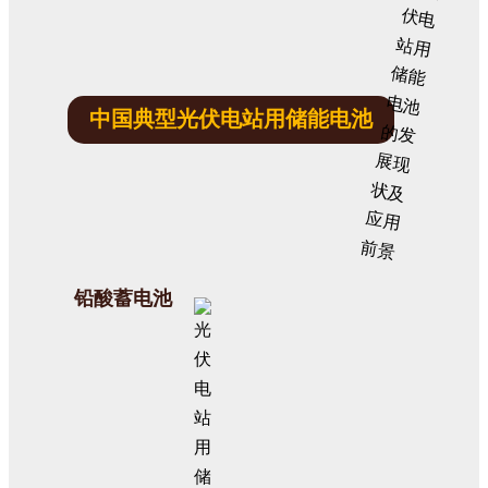
中国典型光伏电站用储能电池
铅酸蓄电池