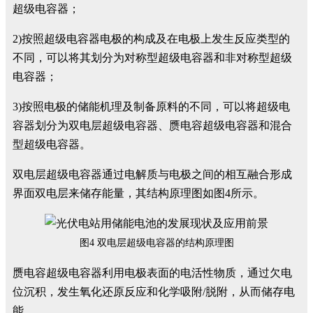
超级电容器；
2)按照超级电容器电极的构成及在电极上发生反应类型的
不同，可以将其划分为对称型超级电容器和非对称型超级
电容器；
3
)按照电极的储能机理及制备原料的不同，可以将超级电
容器划分为双电层超级电容器、赝电容超级电容器和混合
型超级电容器。
双电层超级电容器通过电解质与电极之间的相互融合形成
界面双电层来储存能量，其结构原理图如图4所示。
图4 双电层超级电容器的结构原理图
赝电容超级电容器利用电极表面的电活性物质，通过欠电
位沉积，发生氧化还原反应和化学
吸附/脱附，从而储存电
能。