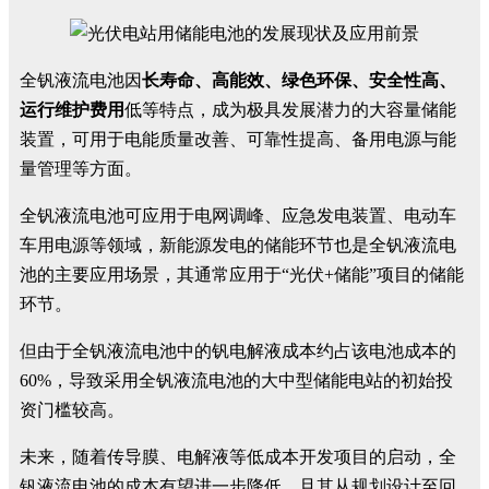
全钒液流电池因
长寿命、高能效、绿色环保、安全性高、
运行维护费用
低等特点，成为极具发展潜力的大容量储能
装置，可用于电能质量改善、可靠性提高、备用电源与能
量管理等方面。
全钒液流电池可应用于电网调峰、应急发电装置、电动车
车用电源等领域，新能源发电的储能环节也是全钒液流电
池的主要应用场景，其通常应用于“光伏+储能”项目的储能
环节。
但由于全钒液流电池中的钒电解液成本约占该电池成本的
60%，导致采用全钒液流电池的大中型储能电站的初始投
资门槛较高。
未来，随着传导膜、电解液等低成本开发项目的启动，全
钒液流电池的成本有望进一步降低，且其从规划设计至回