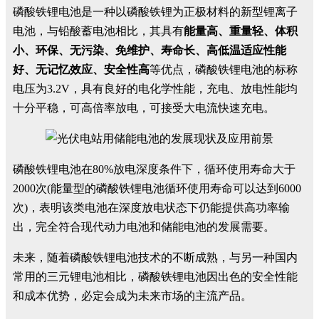
磷酸铁锂电池是一种以磷酸铁锂为正极材料的新型锂离子
电池，与铅酸蓄电池相比，其具有
能量高、重量轻、体积
小、环保、无污染、免维护、寿命长、高低温适应性能
好、无记忆效应、安全性高
等优点，磷酸铁锂电池的标称
电压为3.2V，具有良好的电化学性能，充电、放电性能均
十分平稳，可高倍率放电，可接受大电流快速充电。
磷酸铁锂电池在80%放电深度条件下，循环使用寿命大于
2000次(能量型的磷酸铁锂电
池循环使用寿命可以达到6000
次)，表明该类电池在深度放电状态下仍能提供高功率输
出，完全符合现代动力电池和储能电池的发展需要。
未来，随着磷酸铁锂电池技术的不断成熟，与另一种国内
常用的三元锂电池相比，磷酸铁锂电池因出色的安全性能
和成本优势，必定会成为未来市场的主流产品。