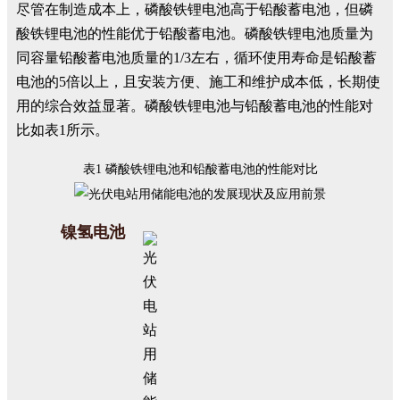
尽管在制造成本上，磷酸铁锂电池高于铅酸蓄电池，但磷
酸铁锂电池的性能优于铅酸蓄电池。磷酸铁锂电池质量为
同容量铅酸蓄电池质量的1/3左右，循环使用寿命是铅酸蓄
电池的
5倍以上，且安装方便、施工和维护成本低，长期使
用的综合效益显著。
磷酸铁锂电池与铅酸蓄电池的性能对
比如表1所示。
表1 磷酸铁锂电池和铅酸蓄电池的性能对比
镍氢电池