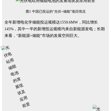
图1 中国已投运的“光伏+储能”项目情况
全年新增电化学储能投运规模达1559.6MW，同比增长
145%，其中一半的新增投运规模均来自新能源发电；长期
来看，“新能源+储能”市场的发展空间巨大。