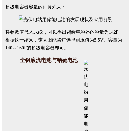
超级电容器容量的计算式为：
将参数值代入式(6)，可以得出超级电容器的容量为142F。
根据这一结果，该太阳能路灯选择耐压值为5.5V、容量为
140～160F的超级电容器即可。
全钒液流电池与钠硫电池