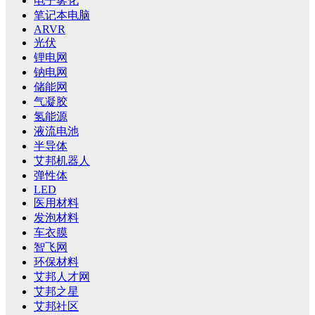
电子雾化
笔记本电脑
ARVR
光伏
锂电网
钠电网
储能网
气凝胶
氢能源
液流电池
半导体
艾邦机器人
弹性体
LED
医用材料
发泡材料
车衣膜
智飞网
环保材料
艾邦人才网
艾邦之星
艾邦社区