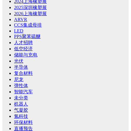
2024上海橡塑展
2025深圳橡塑展
2026上海橡塑展
ARVR
CCS集成母排
LED
PPS聚苯硫醚
人才招聘
低空经济
储能与充电
光伏
半导体
复合材料
尼龙
弹性体
智能汽车
未分类
机器人
气凝胶
氢科技
环保材料
直播预告