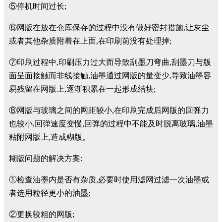
⑤停机时间过长;
⑥网版在放在仓库保存的过程中没有做好密封措施,让灰尘
或者其他杂质附着在上面,在印刷前没有处理掉;
⑦印刷过程中,印刷压力过大而导致刮墨刀弯曲,刮墨刀与版
面呈面接触而非线接触,油墨通过网版的量变少,导致油墨容
易残留在网版上,逐渐积累在一起形成结块;
⑧网版与玻璃之间的网距较小,在印刷完成后网版的回弹力
也较小,回弹速度变慢,回弹的过程中不能及时脱离玻璃,油墨
粘附网版上,造成糊版。
糊版问题的解决方案:
①检查油墨内是否有杂质,必要时使用滤网过滤一次油墨或
者选用粒径更小的油墨;
②更换较粗的网版;