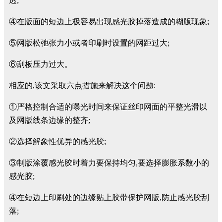
透;
④在版面的短边上极容易出现感光胶掉落造成的糊版现象;
⑤网版松弛张力小或者印刷时设置的网距过大;
⑥刮板压力过大。
相应的,该文采取六点措施来解决这个问题:
①严格控制合适的曝光时间来保证丝印网面的平整光滑以
及网版线条边缘的整齐;
②选择解象性优异的感光胶;
③制版涂覆感光胶时着力要保持均匀,要选择膨胀系数小的
感光胶;
④在短边上印刷处的边缘贴上胶带保护网版,防止感光胶刮
落;