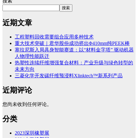
搜索
搜索
近期文章
工程塑料回收需要组合应用多种技术
重大技术突破｜君华股份成功挤出Φ410mm纯PEEK棒
塞拉尼斯入局具身智能赛道：以“材料金字塔” 驱动机器
人物理性能跃迁
热塑性连续纤维增强复合材料：产业升级与绿色转型的
未来方向
三菱化学开发碳纤维预浸料Xlinktech™新系列产品
近期评论
您尚未收到任何评论。
分类
2023深圳橡塑展