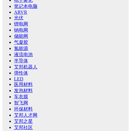
电子雾化
笔记本电脑
ARVR
光伏
锂电网
钠电网
储能网
气凝胶
氢能源
液流电池
半导体
艾邦机器人
弹性体
LED
医用材料
发泡材料
车衣膜
智飞网
环保材料
艾邦人才网
艾邦之星
艾邦社区