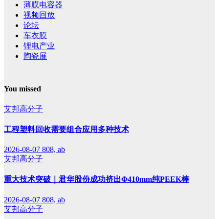
薄膜电容器
视频回放
论坛
车衣膜
锂电产业
陶瓷展
You missed
艾邦高分子
工程塑料回收需要组合应用多种技术
2026-08-07
808, ab
艾邦高分子
重大技术突破｜君华股份成功挤出Φ410mm纯PEEK棒
2026-08-07
808, ab
艾邦高分子