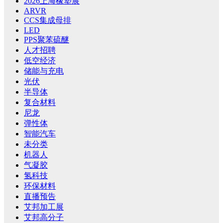
2026上海橡塑展
ARVR
CCS集成母排
LED
PPS聚苯硫醚
人才招聘
低空经济
储能与充电
光伏
半导体
复合材料
尼龙
弹性体
智能汽车
未分类
机器人
气凝胶
氢科技
环保材料
直播预告
艾邦加工展
艾邦高分子