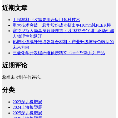
近期文章
工程塑料回收需要组合应用多种技术
重大技术突破｜君华股份成功挤出Φ410mm纯PEEK棒
塞拉尼斯入局具身智能赛道：以“材料金字塔” 驱动机器
人物理性能跃迁
热塑性连续纤维增强复合材料：产业升级与绿色转型的
未来方向
三菱化学开发碳纤维预浸料Xlinktech™新系列产品
近期评论
您尚未收到任何评论。
分类
2023深圳橡塑展
2024上海橡塑展
2025深圳橡塑展