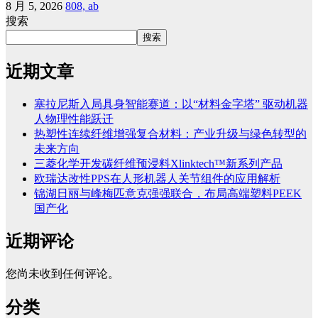
8 月 5, 2026
808, ab
搜索
搜索
近期文章
塞拉尼斯入局具身智能赛道：以“材料金字塔” 驱动机器
人物理性能跃迁
热塑性连续纤维增强复合材料：产业升级与绿色转型的
未来方向
三菱化学开发碳纤维预浸料Xlinktech™新系列产品
欧瑞达改性PPS在人形机器人关节组件的应用解析
锦湖日丽与峰梅匹意克强强联合，布局高端塑料PEEK
国产化
近期评论
您尚未收到任何评论。
分类