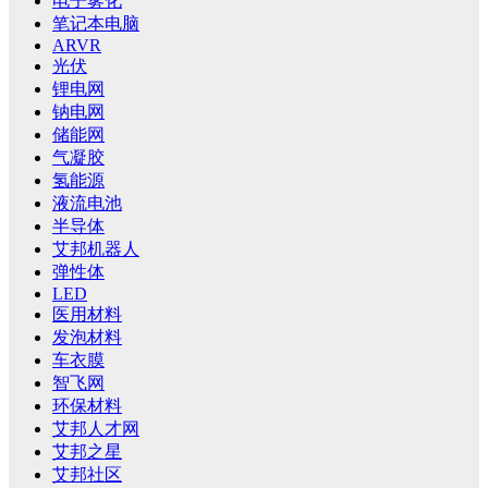
电子雾化
笔记本电脑
ARVR
光伏
锂电网
钠电网
储能网
气凝胶
氢能源
液流电池
半导体
艾邦机器人
弹性体
LED
医用材料
发泡材料
车衣膜
智飞网
环保材料
艾邦人才网
艾邦之星
艾邦社区