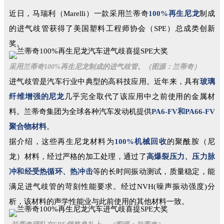
近日，马瑞利（Marelli）一款采用兰蒂奇
100%再生尼龙
制成
的进气歧管获得了美国塑料工程师协会（SPE）总成类创新
奖。
采用兰蒂奇100%再生尼龙制成的进气歧管。（图源：兰蒂奇）
进气歧管是汽车行业中典型的高科技应用。近年来，具有
玻璃
纤维增强的尼龙
几乎完全取代了该应用中之前使用的金属材
料。兰蒂奇集团为全球各种汽车发动机提供
PA6-FV和PA66-FV
聚合物材料
。
据介绍，这些再生尼龙材料为
100%机械回收
的聚酰胺（尼
龙）材料，经过严格的加工处理，通过了
高爆裂压力、压力脉
冲和经受热循环、热冲击
等的长时间振动测试，质量稳定，能
满足进气歧管的苛刻性能要求。经过NVH(噪声振动强度)分
析，该材料的声学性能业与此前使用的其他材料一致。