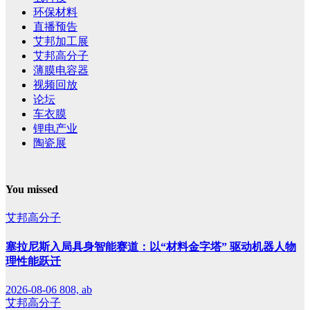
环保材料
直播预告
艾邦加工展
艾邦高分子
薄膜电容器
视频回放
论坛
车衣膜
锂电产业
陶瓷展
You missed
艾邦高分子
塞拉尼斯入局具身智能赛道：以“材料金字塔” 驱动机器人物
理性能跃迁
2026-08-06
808, ab
艾邦高分子