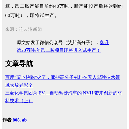
算，己二胺产能目前约40万吨，新产能投产后将达到约
60万吨），即将试生产。
来源：连云港新闻
原文始发于微信公众号（艾邦高分子）：
奥升
德20万吨/年己二胺项目即将进入试生产！
文章导航
百度“萝卜快跑”火了，哪些高分子材料在无人驾驶技术领
域大放异彩？
三菱化学集团为 EV、自动驾驶汽车的 NVH 带来创新的材
料技术（上）
作者
808, ab