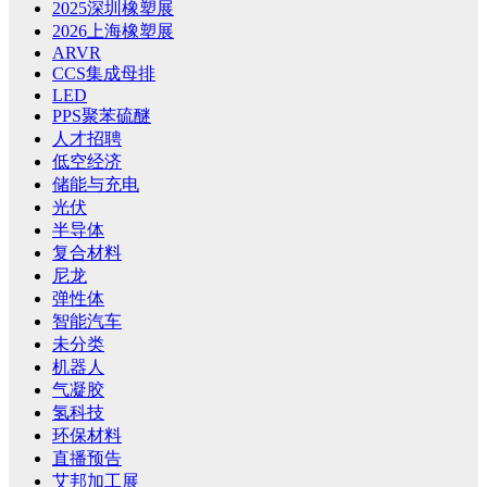
2025深圳橡塑展
2026上海橡塑展
ARVR
CCS集成母排
LED
PPS聚苯硫醚
人才招聘
低空经济
储能与充电
光伏
半导体
复合材料
尼龙
弹性体
智能汽车
未分类
机器人
气凝胶
氢科技
环保材料
直播预告
艾邦加工展