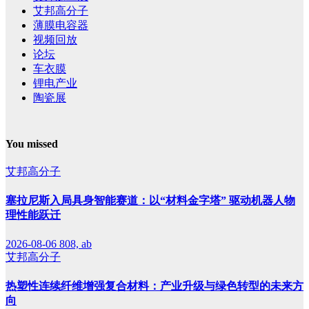
艾邦高分子
薄膜电容器
视频回放
论坛
车衣膜
锂电产业
陶瓷展
You missed
艾邦高分子
塞拉尼斯入局具身智能赛道：以“材料金字塔” 驱动机器人物
理性能跃迁
2026-08-06
808, ab
艾邦高分子
热塑性连续纤维增强复合材料：产业升级与绿色转型的未来方
向