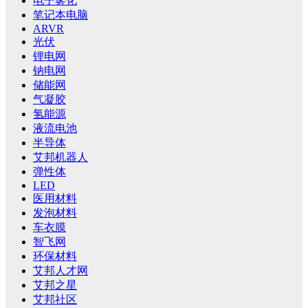
电子雾化
笔记本电脑
ARVR
光伏
锂电网
钠电网
储能网
气凝胶
氢能源
液流电池
半导体
艾邦机器人
弹性体
LED
医用材料
发泡材料
车衣膜
智飞网
环保材料
艾邦人才网
艾邦之星
艾邦社区