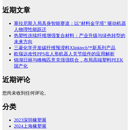
近期文章
塞拉尼斯入局具身智能赛道：以“材料金字塔” 驱动机器
人物理性能跃迁
热塑性连续纤维增强复合材料：产业升级与绿色转型的
未来方向
三菱化学开发碳纤维预浸料Xlinktech™新系列产品
欧瑞达改性PPS在人形机器人关节组件的应用解析
锦湖日丽与峰梅匹意克强强联合，布局高端塑料PEEK
国产化
近期评论
您尚未收到任何评论。
分类
2023深圳橡塑展
2024上海橡塑展