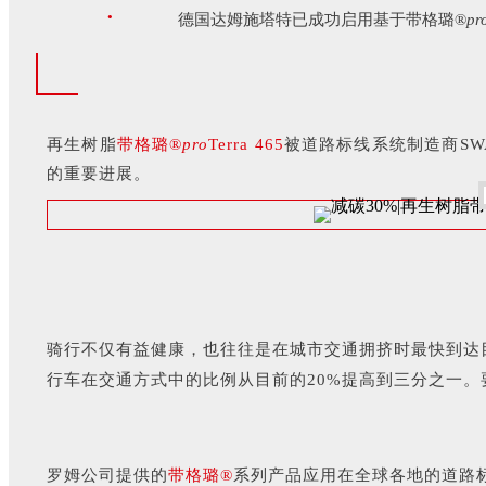
·
德国达姆施塔特已成功启用基于带格璐®
pr
再生树脂
带格璐®
pro
Terra 465
被道路标线系统制造商S
的重要进展。
骑行不仅有益健康，也往往是在城市交通拥挤时最快到达
行车在交通方式中的比例从目前的20%提高到三分之一
罗姆公司提供的
带格璐®
系列产品应用在全球各地的道路