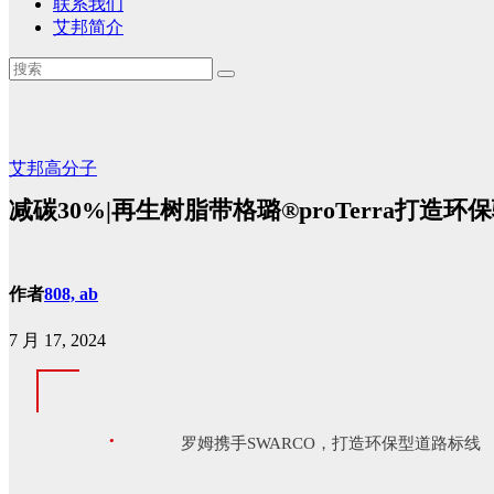
联系我们
艾邦简介
艾邦高分子
减碳30%|再生树脂带格璐®proTerra打造环
作者
808, ab
7 月 17, 2024
·
罗姆携手SWARCO，打造环保型道路标线