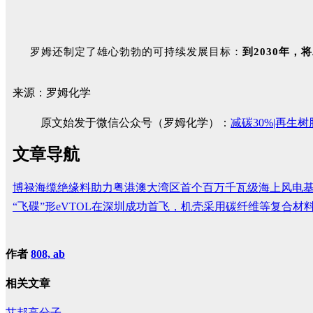
罗姆还制定了雄心勃勃的可持续发展目标：
到2030年，
来源：罗姆化学
原文始发于微信公众号（罗姆化学）：
减碳30%|再生树
文章导航
博禄海缆绝缘料助力粤港澳大湾区首个百万千瓦级海上风电
“飞碟”形eVTOL在深圳成功首飞，机壳采用碳纤维等复合材
作者
808, ab
相关文章
艾邦高分子