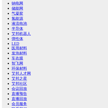
钠电网
储能网
气凝胶
氢能源
液流电池
半导体
艾邦机器人
弹性体
LED
医用材料
发泡材料
车衣膜
智飞网
环保材料
艾邦人才网
艾邦之星
艾邦社区
会议回放
直播预告
直播回放
会员服务