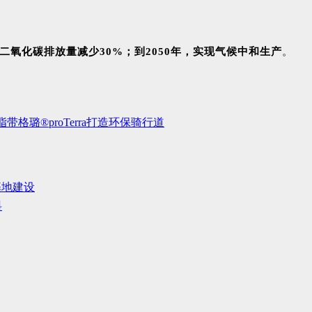
将二氧化碳排放量减少30%；到2050年，实现气候中和生产
。
脂带格璐®proTerra打造环保骑行道
基地建设
料