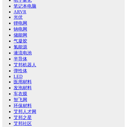
电子雾化
笔记本电脑
ARVR
光伏
锂电网
钠电网
储能网
气凝胶
氢能源
液流电池
半导体
艾邦机器人
弹性体
LED
医用材料
发泡材料
车衣膜
智飞网
环保材料
艾邦人才网
艾邦之星
艾邦社区