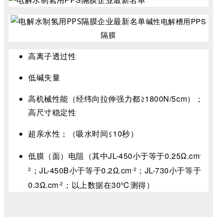
碱性电解槽用PPS
隔膜
高离子透过性
低碱失量
高机械性能（经纬向拉伸强力都≥1800N/5cm）；
高尺寸稳定性
超亲水性；（吸水时间≤10秒）
低膜（面）电阻（其中JL-450小于等于0.25Ω.
cm
-
；JL-450B小于等于0.2Ω.
cm
；JL-730小于等于
2
-2
0.3Ω.
cm
；以上数据在30℃测得）
-2