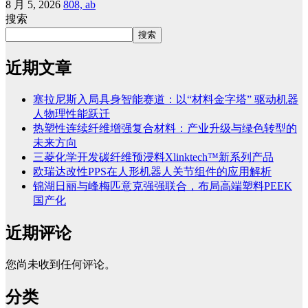
8 月 5, 2026
808, ab
搜索
搜索
近期文章
塞拉尼斯入局具身智能赛道：以“材料金字塔” 驱动机器
人物理性能跃迁
热塑性连续纤维增强复合材料：产业升级与绿色转型的
未来方向
三菱化学开发碳纤维预浸料Xlinktech™新系列产品
欧瑞达改性PPS在人形机器人关节组件的应用解析
锦湖日丽与峰梅匹意克强强联合，布局高端塑料PEEK
国产化
近期评论
您尚未收到任何评论。
分类