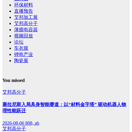
环保材料
直播预告
艾邦加工展
艾邦高分子
薄膜电容器
视频回放
论坛
车衣膜
锂电产业
陶瓷展
You missed
艾邦高分子
塞拉尼斯入局具身智能赛道：以“材料金字塔” 驱动机器人物
理性能跃迁
2026-08-06
808, ab
艾邦高分子