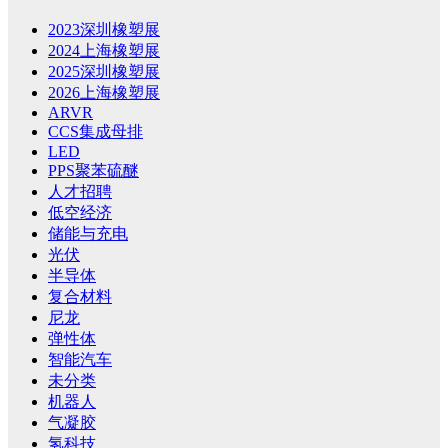
2023深圳橡塑展
2024上海橡塑展
2025深圳橡塑展
2026上海橡塑展
ARVR
CCS集成母排
LED
PPS聚苯硫醚
人才招聘
低空经济
储能与充电
光伏
半导体
复合材料
尼龙
弹性体
智能汽车
未分类
机器人
气凝胶
氢科技