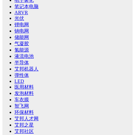
电子雾化
笔记本电脑
ARVR
光伏
锂电网
钠电网
储能网
气凝胶
氢能源
液流电池
半导体
艾邦机器人
弹性体
LED
医用材料
发泡材料
车衣膜
智飞网
环保材料
艾邦人才网
艾邦之星
艾邦社区