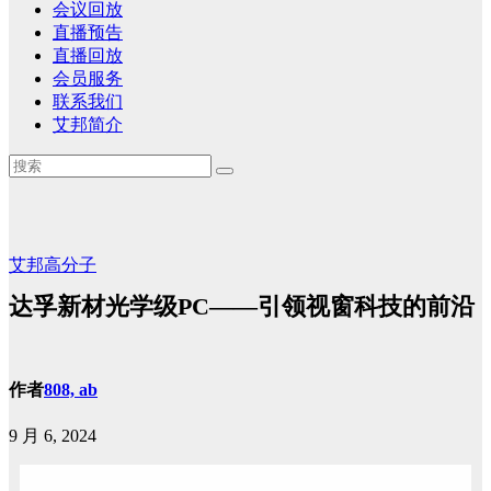
会议回放
直播预告
直播回放
会员服务
联系我们
艾邦简介
艾邦高分子
达孚新材光学级PC——引领视窗科技的前沿
作者
808, ab
9 月 6, 2024