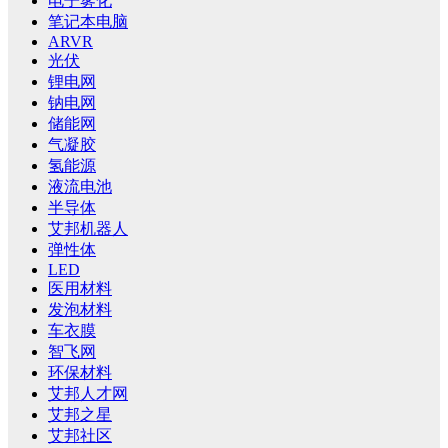
电子雾化
笔记本电脑
ARVR
光伏
锂电网
钠电网
储能网
气凝胶
氢能源
液流电池
半导体
艾邦机器人
弹性体
LED
医用材料
发泡材料
车衣膜
智飞网
环保材料
艾邦人才网
艾邦之星
艾邦社区