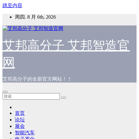
跳至内容
周四. 8 月 6th, 2026
艾邦高分子 艾邦智造官
网
艾邦高分子的全新官方网站！！
首页
论坛
展会
智能汽车