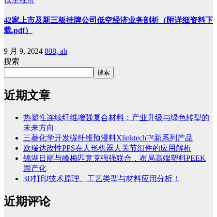
42家上市及新三板挂牌公司低空经济业务剖析（附详细资料下
载.pdf）
9 月 9, 2024
808, ab
搜索
搜索
近期文章
热塑性连续纤维增强复合材料：产业升级与绿色转型的
未来方向
三菱化学开发碳纤维预浸料Xlinktech™新系列产品
欧瑞达改性PPS在人形机器人关节组件的应用解析
锦湖日丽与峰梅匹意克强强联合，布局高端塑料PEEK
国产化
3D打印技术原理、工艺类型与材料应用分析！
近期评论