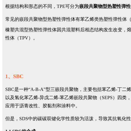
根据结构和形态的不同，TPE可分为
嵌段共聚物型热塑性弹性
常见的嵌段共聚物型热塑性弹性体有苯乙烯类热塑性弹性体（S
橡塑共混型热塑性弹性体因共混塑料后相态结构发生改变，
性体（TPV）。
1、SBC
SBC是一种“A-B-A”型三嵌段共聚物，主要包括苯乙烯-丁二
以及氢化苯乙烯-异戊二烯-苯乙烯嵌段共聚物（SEPS）四类
应用于沥青改性、胶黏剂和涂料中。
但是，SDS中的碳碳双键化学性质较为活泼，导致其抗氧化性