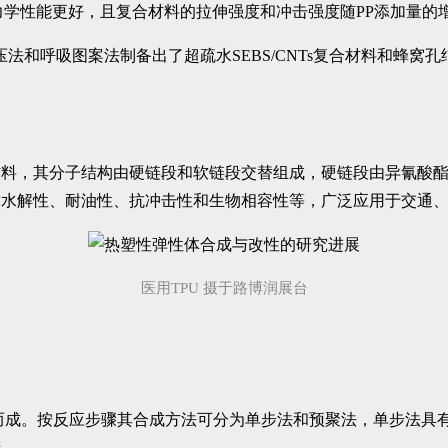
力学性能更好，且复合材料的拉伸强度和冲击强度随PP添加量的
和呼吸图案法制备出了超疏水SEBS/CNTs复合材料和蜂窝孔结
材料，其分子结构由硬链段和软链段交替组成，硬链段由异氰酸
耐水解性、耐油性、抗冲击性和生物相容性等，广泛应用于交通
医用TPU 摄于路博润展台
合而成。按反应步骤其合成方法可分为单步法和预聚法，单步法具
产。