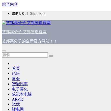
跳至内容
周四. 8 月 6th, 2026
艾邦高分子 艾邦智造官网
艾邦高分子的全新官方网站！！
首页
论坛
展会
智能汽车
电子雾化
笔记本电脑
ARVR
光伏
锂电网