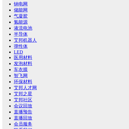
钠电网
储能网
气凝胶
氢能源
液流电池
半导体
艾邦机器人
弹性体
LED
医用材料
发泡材料
车衣膜
智飞网
环保材料
艾邦人才网
艾邦之星
艾邦社区
会议回放
直播预告
直播回放
会员服务