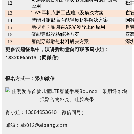
松
12
应用
TWS耳机点胶工艺难点及解决方案
崧
13
智能可穿戴高性能轻质材料解决方案
阿科
14
新型光学晶圆在AR光波导上的应用
肖
15
智能穿戴胶粘解决方案
汉高
16
智能穿戴散热材料解决方案
深
17
更多议题征集中，演讲赞助意向可联系周小姐：
18320865613（同微信）
报名方式一：添加微信
肖小姐：13684953640（微信同号）
邮箱：ab012@aibang.com