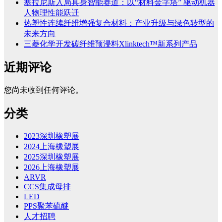
塞拉尼斯入局具身智能赛道：以“材料金字塔” 驱动机器
人物理性能跃迁
热塑性连续纤维增强复合材料：产业升级与绿色转型的
未来方向
三菱化学开发碳纤维预浸料Xlinktech™新系列产品
近期评论
您尚未收到任何评论。
分类
2023深圳橡塑展
2024上海橡塑展
2025深圳橡塑展
2026上海橡塑展
ARVR
CCS集成母排
LED
PPS聚苯硫醚
人才招聘