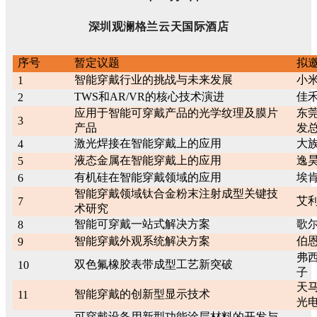
深圳观澜格兰云天国际酒店
序号
暂定议题
拟
智能穿戴行业的挑战与未来发展
小米
1
TWS和AR/VR的核心技术演进
佳禾
2
应用于智能可穿戴产品的光学纹理及膜片
东莞
3
产品
发
激光焊接在智能穿戴上的应用
大
4
液态金属在智能穿戴上的应用
逸
5
有机硅在智能穿戴领域的应用
埃
6
智能穿戴领域钛合金粉末注射成型关键技
艾
7
术研究
智能可穿戴一站式解决方案
歌尔
8
智能穿戴外观系统解决方案
伯
9
弗西
双色氟橡胶表带成型工艺新突破
10
子
天马
智能穿戴的创新型显示技术
11
光
可穿戴设备用新型功能涂层材料的开发与