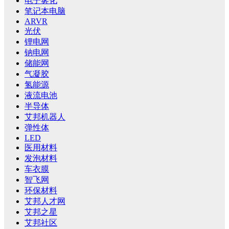
电子雾化
笔记本电脑
ARVR
光伏
锂电网
钠电网
储能网
气凝胶
氢能源
液流电池
半导体
艾邦机器人
弹性体
LED
医用材料
发泡材料
车衣膜
智飞网
环保材料
艾邦人才网
艾邦之星
艾邦社区