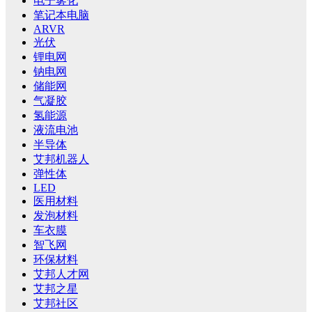
电子雾化
笔记本电脑
ARVR
光伏
锂电网
钠电网
储能网
气凝胶
氢能源
液流电池
半导体
艾邦机器人
弹性体
LED
医用材料
发泡材料
车衣膜
智飞网
环保材料
艾邦人才网
艾邦之星
艾邦社区