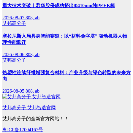
重大技术突破｜君华股份成功挤出Φ410mm纯PEEK棒
2026-08-07
808, ab
艾邦高分子
塞拉尼斯入局具身智能赛道：以“材料金字塔” 驱动机器人物
理性能跃迁
2026-08-06
808, ab
艾邦高分子
热塑性连续纤维增强复合材料：产业升级与绿色转型的未来方
向
2026-08-05
808, ab
艾邦高分子 艾邦智造官网
艾邦高分子的全新官方网站！！
粤ICP备17004167号