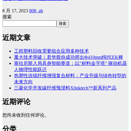
8 月 17, 2023
808, ab
搜索
搜索
近期文章
工程塑料回收需要组合应用多种技术
重大技术突破｜君华股份成功挤出Φ410mm纯PEEK棒
塞拉尼斯入局具身智能赛道：以“材料金字塔” 驱动机器
人物理性能跃迁
热塑性连续纤维增强复合材料：产业升级与绿色转型的
未来方向
三菱化学开发碳纤维预浸料Xlinktech™新系列产品
近期评论
您尚未收到任何评论。
分类