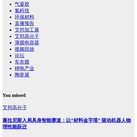
气凝胶
氢科技
环保材料
直播预告
艾邦加工展
艾邦高分子
薄膜电容器
视频回放
论坛
车衣膜
锂电产业
陶瓷展
You missed
艾邦高分子
塞拉尼斯入局具身智能赛道：以“材料金字塔” 驱动机器人物
理性能跃迁