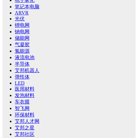
电子雾化
笔记本电脑
ARVR
光伏
锂电网
钠电网
储能网
气凝胶
氢能源
液流电池
半导体
艾邦机器人
弹性体
LED
医用材料
发泡材料
车衣膜
智飞网
环保材料
艾邦人才网
艾邦之星
艾邦社区