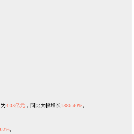
润为
3.03亿元
，同比大幅增长
1886.40%
。
.02%
。