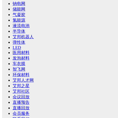
钠电网
储能网
气凝胶
氢能源
液流电池
半导体
艾邦机器人
弹性体
LED
医用材料
发泡材料
车衣膜
智飞网
环保材料
艾邦人才网
艾邦之星
艾邦社区
会议回放
直播预告
直播回放
会员服务