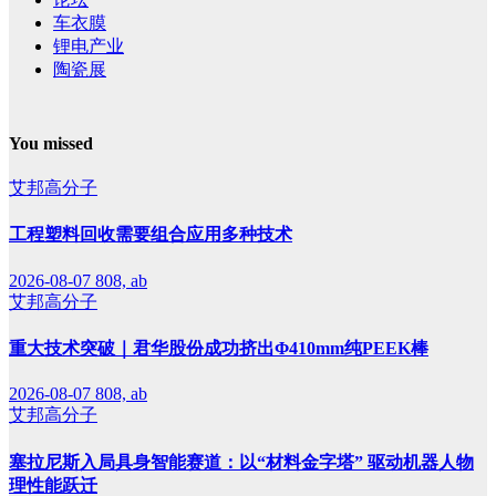
车衣膜
锂电产业
陶瓷展
You missed
艾邦高分子
工程塑料回收需要组合应用多种技术
2026-08-07
808, ab
艾邦高分子
重大技术突破｜君华股份成功挤出Φ410mm纯PEEK棒
2026-08-07
808, ab
艾邦高分子
塞拉尼斯入局具身智能赛道：以“材料金字塔” 驱动机器人物
理性能跃迁