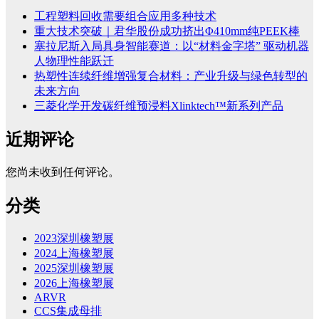
工程塑料回收需要组合应用多种技术
重大技术突破｜君华股份成功挤出Φ410mm纯PEEK棒
塞拉尼斯入局具身智能赛道：以“材料金字塔” 驱动机器
人物理性能跃迁
热塑性连续纤维增强复合材料：产业升级与绿色转型的
未来方向
三菱化学开发碳纤维预浸料Xlinktech™新系列产品
近期评论
您尚未收到任何评论。
分类
2023深圳橡塑展
2024上海橡塑展
2025深圳橡塑展
2026上海橡塑展
ARVR
CCS集成母排