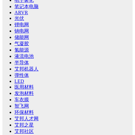
电子雾化
笔记本电脑
ARVR
光伏
锂电网
钠电网
储能网
气凝胶
氢能源
液流电池
半导体
艾邦机器人
弹性体
LED
医用材料
发泡材料
车衣膜
智飞网
环保材料
艾邦人才网
艾邦之星
艾邦社区