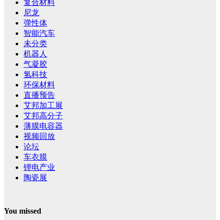
复合材料
尼龙
弹性体
智能汽车
未分类
机器人
气凝胶
氢科技
环保材料
直播预告
艾邦加工展
艾邦高分子
薄膜电容器
视频回放
论坛
车衣膜
锂电产业
陶瓷展
You missed