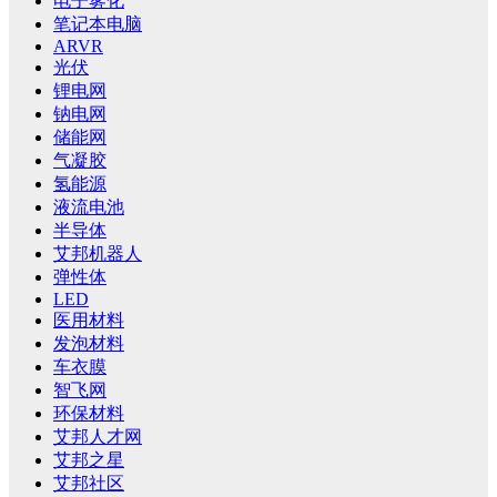
电子雾化
笔记本电脑
ARVR
光伏
锂电网
钠电网
储能网
气凝胶
氢能源
液流电池
半导体
艾邦机器人
弹性体
LED
医用材料
发泡材料
车衣膜
智飞网
环保材料
艾邦人才网
艾邦之星
艾邦社区