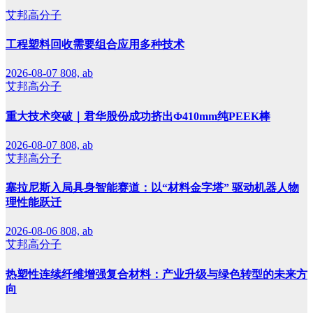
艾邦高分子
工程塑料回收需要组合应用多种技术
2026-08-07
808, ab
艾邦高分子
重大技术突破｜君华股份成功挤出Φ410mm纯PEEK棒
2026-08-07
808, ab
艾邦高分子
塞拉尼斯入局具身智能赛道：以“材料金字塔” 驱动机器人物
理性能跃迁
2026-08-06
808, ab
艾邦高分子
热塑性连续纤维增强复合材料：产业升级与绿色转型的未来方
向