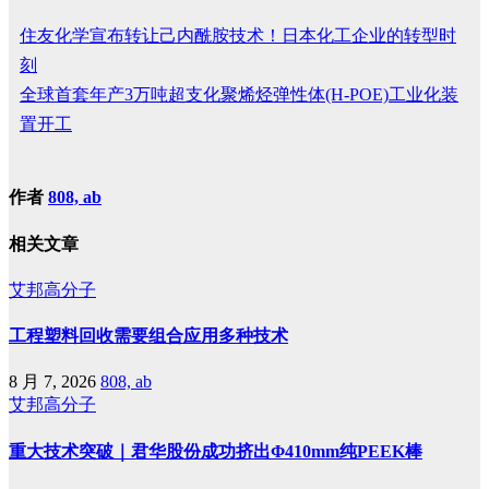
住友化学宣布转让己内酰胺技术！日本化工企业的转型时
刻
全球首套年产3万吨超支化聚烯烃弹性体(H-POE)工业化装
置开工
作者
808, ab
相关文章
艾邦高分子
工程塑料回收需要组合应用多种技术
8 月 7, 2026
808, ab
艾邦高分子
重大技术突破｜君华股份成功挤出Φ410mm纯PEEK棒