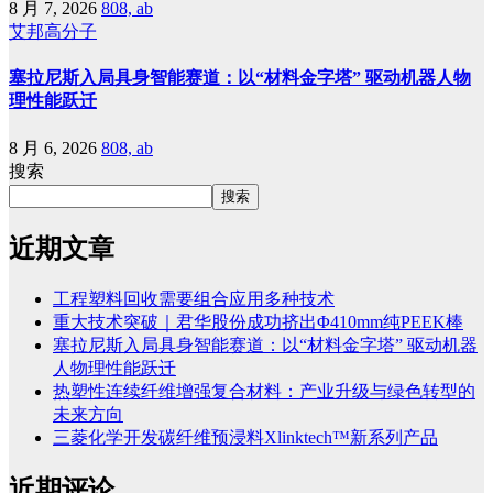
8 月 7, 2026
808, ab
艾邦高分子
塞拉尼斯入局具身智能赛道：以“材料金字塔” 驱动机器人物
理性能跃迁
8 月 6, 2026
808, ab
搜索
搜索
近期文章
工程塑料回收需要组合应用多种技术
重大技术突破｜君华股份成功挤出Φ410mm纯PEEK棒
塞拉尼斯入局具身智能赛道：以“材料金字塔” 驱动机器
人物理性能跃迁
热塑性连续纤维增强复合材料：产业升级与绿色转型的
未来方向
三菱化学开发碳纤维预浸料Xlinktech™新系列产品
近期评论