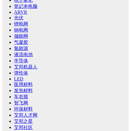
电子雾化
笔记本电脑
ARVR
光伏
锂电网
钠电网
储能网
气凝胶
氢能源
液流电池
半导体
艾邦机器人
弹性体
LED
医用材料
发泡材料
车衣膜
智飞网
环保材料
艾邦人才网
艾邦之星
艾邦社区