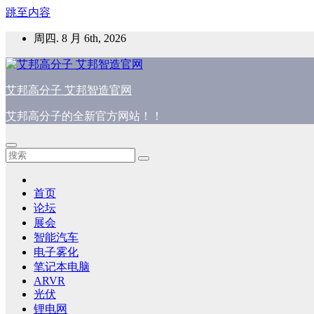
跳至内容
周四. 8 月 6th, 2026
艾邦高分子 艾邦智造官网
艾邦高分子的全新官方网站！！
首页
论坛
展会
智能汽车
电子雾化
笔记本电脑
ARVR
光伏
锂电网