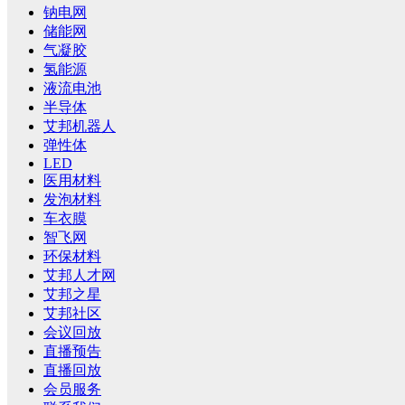
钠电网
储能网
气凝胶
氢能源
液流电池
半导体
艾邦机器人
弹性体
LED
医用材料
发泡材料
车衣膜
智飞网
环保材料
艾邦人才网
艾邦之星
艾邦社区
会议回放
直播预告
直播回放
会员服务