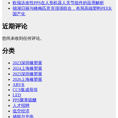
欧瑞达改性PPS在人形机器人关节组件的应用解析
锦湖日丽与峰梅匹意克强强联合，布局高端塑料PEEK
国产化
近期评论
您尚未收到任何评论。
分类
2023深圳橡塑展
2024上海橡塑展
2025深圳橡塑展
2026上海橡塑展
ARVR
CCS集成母排
LED
PPS聚苯硫醚
人才招聘
低空经济
储能与充电