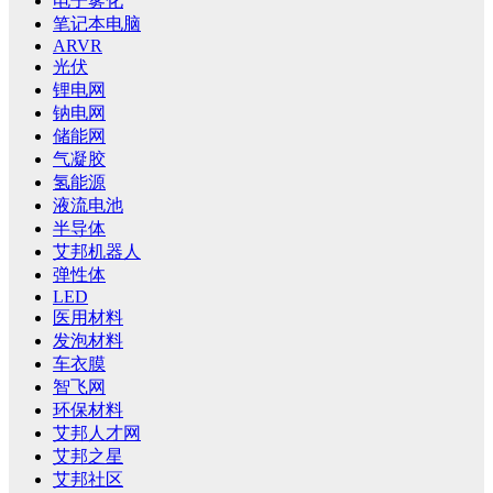
电子雾化
笔记本电脑
ARVR
光伏
锂电网
钠电网
储能网
气凝胶
氢能源
液流电池
半导体
艾邦机器人
弹性体
LED
医用材料
发泡材料
车衣膜
智飞网
环保材料
艾邦人才网
艾邦之星
艾邦社区