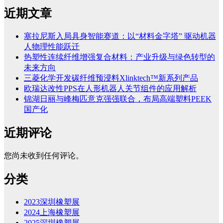
近期文章
塞拉尼斯入局具身智能赛道：以“材料金字塔” 驱动机器
人物理性能跃迁
热塑性连续纤维增强复合材料：产业升级与绿色转型的
未来方向
三菱化学开发碳纤维预浸料Xlinktech™新系列产品
欧瑞达改性PPS在人形机器人关节组件的应用解析
锦湖日丽与峰梅匹意克强强联合，布局高端塑料PEEK
国产化
近期评论
您尚未收到任何评论。
分类
2023深圳橡塑展
2024上海橡塑展
2025深圳橡塑展