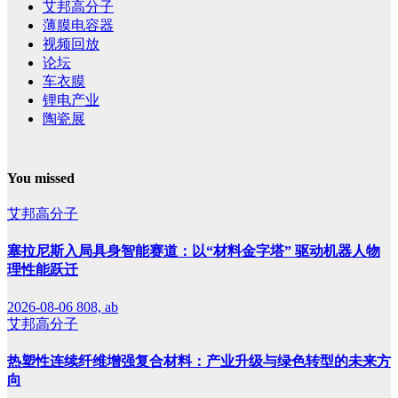
艾邦高分子
薄膜电容器
视频回放
论坛
车衣膜
锂电产业
陶瓷展
You missed
艾邦高分子
塞拉尼斯入局具身智能赛道：以“材料金字塔” 驱动机器人物
理性能跃迁
2026-08-06
808, ab
艾邦高分子
热塑性连续纤维增强复合材料：产业升级与绿色转型的未来方
向