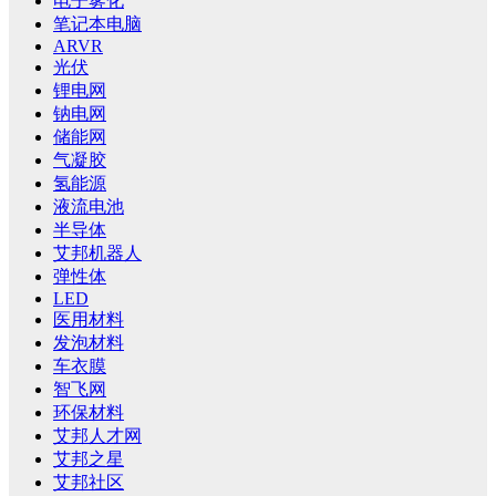
电子雾化
笔记本电脑
ARVR
光伏
锂电网
钠电网
储能网
气凝胶
氢能源
液流电池
半导体
艾邦机器人
弹性体
LED
医用材料
发泡材料
车衣膜
智飞网
环保材料
艾邦人才网
艾邦之星
艾邦社区