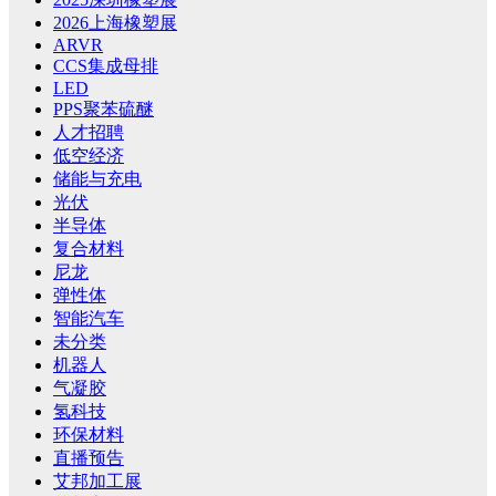
2026上海橡塑展
ARVR
CCS集成母排
LED
PPS聚苯硫醚
人才招聘
低空经济
储能与充电
光伏
半导体
复合材料
尼龙
弹性体
智能汽车
未分类
机器人
气凝胶
氢科技
环保材料
直播预告
艾邦加工展