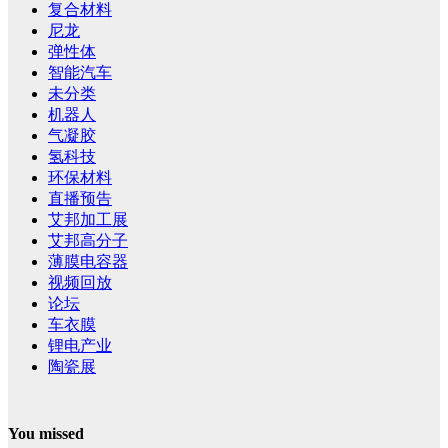
复合材料
尼龙
弹性体
智能汽车
未分类
机器人
气凝胶
氢科技
环保材料
直播预告
艾邦加工展
艾邦高分子
薄膜电容器
视频回放
论坛
车衣膜
锂电产业
陶瓷展
You missed