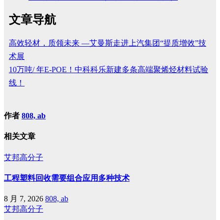
文章导航
高效轻材，质领未来 —艾曼斯走进上汽集团“提质增效”技
术展
10万吨/ 年E-POE！中科科乐新建多条高端聚烯烃材料试验
线！
作者
808, ab
相关文章
艾邦高分子
工程塑料回收需要组合应用多种技术
8 月 7, 2026
808, ab
艾邦高分子