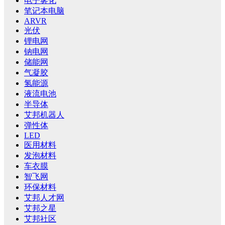
电子雾化
笔记本电脑
ARVR
光伏
锂电网
钠电网
储能网
气凝胶
氢能源
液流电池
半导体
艾邦机器人
弹性体
LED
医用材料
发泡材料
车衣膜
智飞网
环保材料
艾邦人才网
艾邦之星
艾邦社区