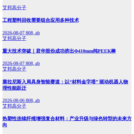
艾邦高分子
工程塑料回收需要组合应用多种技术
2026-08-07
808, ab
艾邦高分子
重大技术突破｜君华股份成功挤出Φ410mm纯PEEK棒
2026-08-07
808, ab
艾邦高分子
塞拉尼斯入局具身智能赛道：以“材料金字塔” 驱动机器人物
理性能跃迁
2026-08-06
808, ab
艾邦高分子
热塑性连续纤维增强复合材料：产业升级与绿色转型的未来方
向