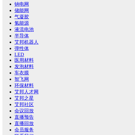
钠电网
储能网
气凝胶
氢能源
液流电池
半导体
艾邦机器人
弹性体
LED
医用材料
发泡材料
车衣膜
智飞网
环保材料
艾邦人才网
艾邦之星
艾邦社区
会议回放
直播预告
直播回放
会员服务