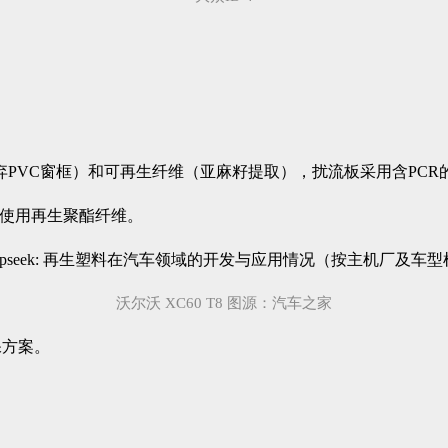
。
PVC窗框）和可再生纤维（亚麻籽提取），扰流板采用含PCR的P
饰使用再生聚酯纤维。
沃尔沃 XC60 T8 图源：汽车之家
保方案。