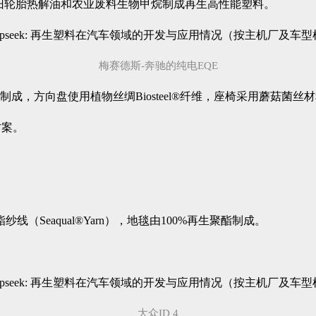
结合废旧轮胎热解油和农业废料生物甲烷制成再生高性能塑料。
梅赛德斯-奔驰的纯电EQE
物制成，方向盘使用植物丝绸Biosteel®纤维，座椅采用蘑菇菌丝材
方案。
（Seaqual®Yarn），地毯由100%再生聚酯制成。
大众ID 4