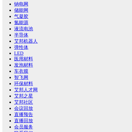
钠电网
储能网
气凝胶
氢能源
液流电池
半导体
艾邦机器人
弹性体
LED
医用材料
发泡材料
车衣膜
智飞网
环保材料
艾邦人才网
艾邦之星
艾邦社区
会议回放
直播预告
直播回放
会员服务