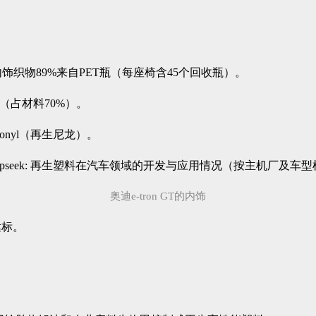
ET），内饰织物89%来自PET瓶（每座椅含45个回收瓶）。
料（占材料70%）。
conyl（再生尼龙）。
奥迪e-tron GT的内饰
达标。