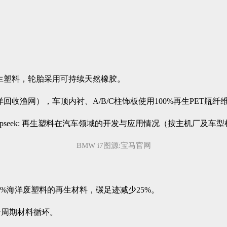
再生塑料，轮胎采用可持续天然橡胶。
洋回收渔网），车顶内衬、A/B/C柱饰板使用100%再生PET瓶纤
BMW i7图源:宝马官网
。
含30%海洋废塑料的再生材料，碳足迹减少25%。
命周期材料循环。