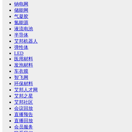
钠电网
储能网
气凝胶
氢能源
液流电池
半导体
艾邦机器人
弹性体
LED
医用材料
发泡材料
车衣膜
智飞网
环保材料
艾邦人才网
艾邦之星
艾邦社区
会议回放
直播预告
直播回放
会员服务