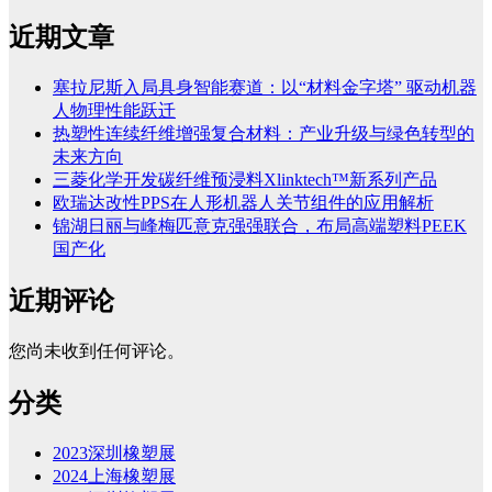
近期文章
塞拉尼斯入局具身智能赛道：以“材料金字塔” 驱动机器
人物理性能跃迁
热塑性连续纤维增强复合材料：产业升级与绿色转型的
未来方向
三菱化学开发碳纤维预浸料Xlinktech™新系列产品
欧瑞达改性PPS在人形机器人关节组件的应用解析
锦湖日丽与峰梅匹意克强强联合，布局高端塑料PEEK
国产化
近期评论
您尚未收到任何评论。
分类
2023深圳橡塑展
2024上海橡塑展