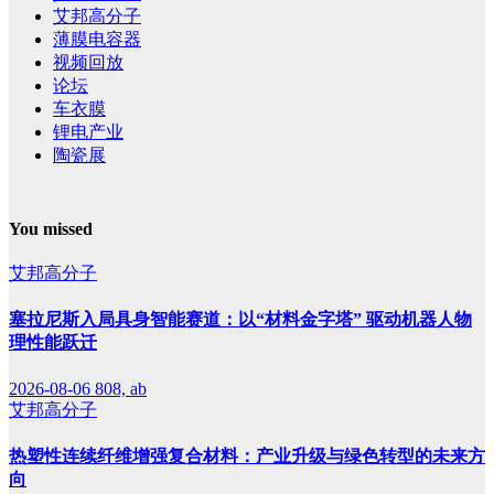
艾邦高分子
薄膜电容器
视频回放
论坛
车衣膜
锂电产业
陶瓷展
You missed
艾邦高分子
塞拉尼斯入局具身智能赛道：以“材料金字塔” 驱动机器人物
理性能跃迁
2026-08-06
808, ab
艾邦高分子
热塑性连续纤维增强复合材料：产业升级与绿色转型的未来方
向