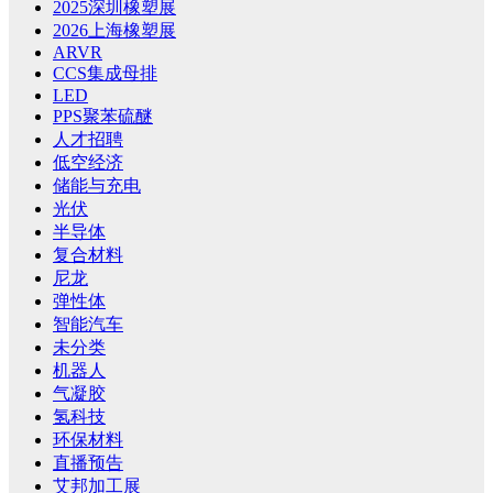
2025深圳橡塑展
2026上海橡塑展
ARVR
CCS集成母排
LED
PPS聚苯硫醚
人才招聘
低空经济
储能与充电
光伏
半导体
复合材料
尼龙
弹性体
智能汽车
未分类
机器人
气凝胶
氢科技
环保材料
直播预告
艾邦加工展