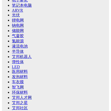
电子雾化
笔记本电脑
ARVR
光伏
锂电网
钠电网
储能网
气凝胶
氢能源
液流电池
半导体
艾邦机器人
弹性体
LED
医用材料
发泡材料
车衣膜
智飞网
环保材料
艾邦人才网
艾邦之星
艾邦社区