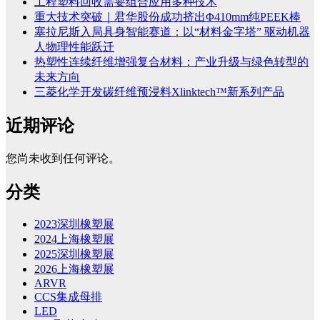
工程塑料回收需要组合应用多种技术
重大技术突破｜君华股份成功挤出Φ410mm纯PEEK棒
塞拉尼斯入局具身智能赛道：以“材料金字塔” 驱动机器
人物理性能跃迁
热塑性连续纤维增强复合材料：产业升级与绿色转型的
未来方向
三菱化学开发碳纤维预浸料Xlinktech™新系列产品
近期评论
您尚未收到任何评论。
分类
2023深圳橡塑展
2024上海橡塑展
2025深圳橡塑展
2026上海橡塑展
ARVR
CCS集成母排
LED