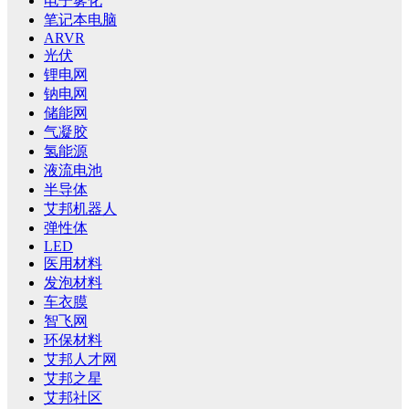
电子雾化
笔记本电脑
ARVR
光伏
锂电网
钠电网
储能网
气凝胶
氢能源
液流电池
半导体
艾邦机器人
弹性体
LED
医用材料
发泡材料
车衣膜
智飞网
环保材料
艾邦人才网
艾邦之星
艾邦社区