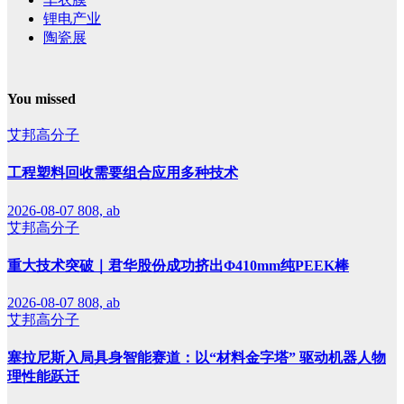
锂电产业
陶瓷展
You missed
艾邦高分子
工程塑料回收需要组合应用多种技术
2026-08-07
808, ab
艾邦高分子
重大技术突破｜君华股份成功挤出Φ410mm纯PEEK棒
2026-08-07
808, ab
艾邦高分子
塞拉尼斯入局具身智能赛道：以“材料金字塔” 驱动机器人物
理性能跃迁