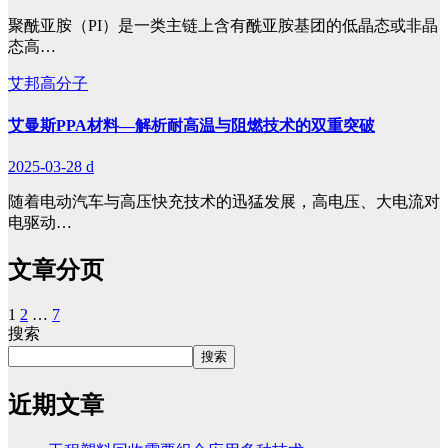
聚酰亚胺（PI）是一类主链上含有酰亚胺基团的低晶态或非晶
态高…
艾邦高分子
艾曼斯PPA材料—解析耐高温与阻燃技术的双重突破
2025-03-28
d
随着电动汽车与高压快充技术的迅猛发展，高电压、大电流对
电驱动…
文章分页
1
2
…
7
搜索
搜索
近期文章