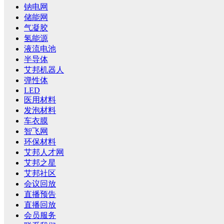
钠电网
储能网
气凝胶
氢能源
液流电池
半导体
艾邦机器人
弹性体
LED
医用材料
发泡材料
车衣膜
智飞网
环保材料
艾邦人才网
艾邦之星
艾邦社区
会议回放
直播预告
直播回放
会员服务