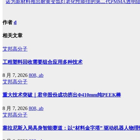
诺为新材料推出耐黄变氙灯老化性能佳的第二代PMMA透明
作者
d
相关文章
艾邦高分子
工程塑料回收需要组合应用多种技术
8 月 7, 2026
808, ab
艾邦高分子
重大技术突破｜君华股份成功挤出Φ410mm纯PEEK棒
8 月 7, 2026
808, ab
艾邦高分子
塞拉尼斯入局具身智能赛道：以“材料金字塔” 驱动机器人物理