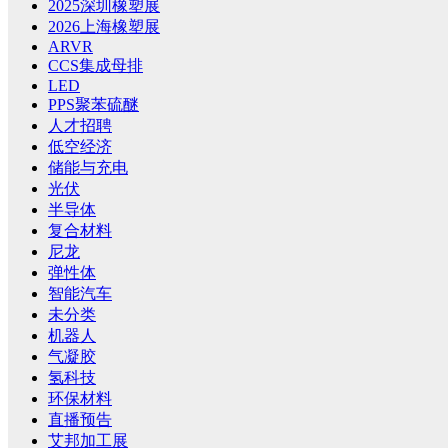
2025深圳橡塑展
2026上海橡塑展
ARVR
CCS集成母排
LED
PPS聚苯硫醚
人才招聘
低空经济
储能与充电
光伏
半导体
复合材料
尼龙
弹性体
智能汽车
未分类
机器人
气凝胶
氢科技
环保材料
直播预告
艾邦加工展