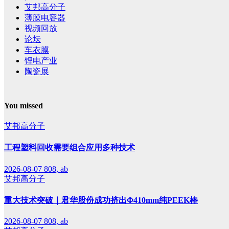
艾邦高分子
薄膜电容器
视频回放
论坛
车衣膜
锂电产业
陶瓷展
You missed
艾邦高分子
工程塑料回收需要组合应用多种技术
2026-08-07
808, ab
艾邦高分子
重大技术突破｜君华股份成功挤出Φ410mm纯PEEK棒
2026-08-07
808, ab