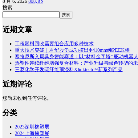
8 月 6, 2026
808, ab
搜索
搜索
近期文章
工程塑料回收需要组合应用多种技术
重大技术突破｜君华股份成功挤出Φ410mm纯PEEK棒
塞拉尼斯入局具身智能赛道：以“材料金字塔” 驱动机器
热塑性连续纤维增强复合材料：产业升级与绿色转型的未
三菱化学开发碳纤维预浸料Xlinktech™新系列产品
近期评论
您尚未收到任何评论。
分类
2023深圳橡塑展
2024上海橡塑展