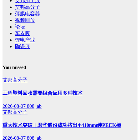
艾邦加工展
艾邦高分子
薄膜电容器
视频回放
论坛
车衣膜
锂电产业
陶瓷展
You missed
艾邦高分子
工程塑料回收需要组合应用多种技术
2026-08-07
808, ab
艾邦高分子
重大技术突破｜君华股份成功挤出Φ410mm纯PEEK棒
2026-08-07
808, ab