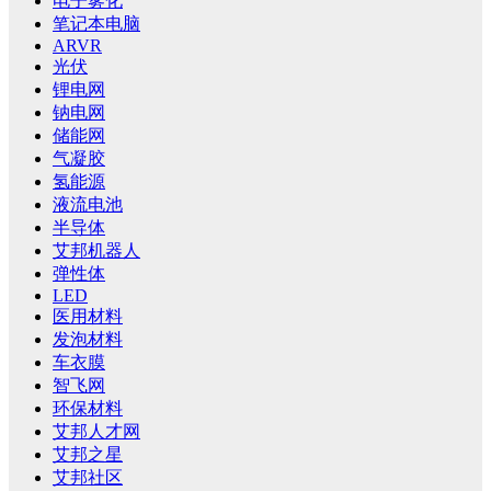
电子雾化
笔记本电脑
ARVR
光伏
锂电网
钠电网
储能网
气凝胶
氢能源
液流电池
半导体
艾邦机器人
弹性体
LED
医用材料
发泡材料
车衣膜
智飞网
环保材料
艾邦人才网
艾邦之星
艾邦社区