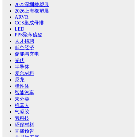
2025深圳橡塑展
2026上海橡塑展
ARVR
CCS集成母排
LED
PPS聚苯硫醚
人才招聘
低空经济
储能与充电
光伏
半导体
复合材料
尼龙
弹性体
智能汽车
未分类
机器人
气凝胶
氢科技
环保材料
直播预告