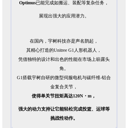
Optimus
已能完成如搬运、装配等复杂任务，
展现出强大的应用潜力。
在国内，宇树科技亦是声名鹊起，
其精心打造的Unitree G1人形机器人，
凭借独特的设计和出色的性能在市场上崭露头
角。
G1搭载宇树自研的微型伺服电机与碳纤维-铝合
金复合关节，
使得单关节扭矩高达120N・m，
强大的动力支持让它能轻松完成投篮、运球等
挑战性动作。