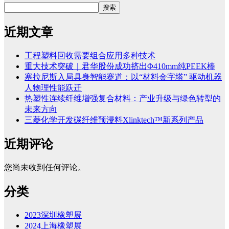
搜索
近期文章
工程塑料回收需要组合应用多种技术
重大技术突破｜君华股份成功挤出Φ410mm纯PEEK棒
塞拉尼斯入局具身智能赛道：以“材料金字塔” 驱动机器
人物理性能跃迁
热塑性连续纤维增强复合材料：产业升级与绿色转型的
未来方向
三菱化学开发碳纤维预浸料Xlinktech™新系列产品
近期评论
您尚未收到任何评论。
分类
2023深圳橡塑展
2024上海橡塑展