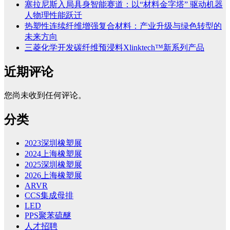
塞拉尼斯入局具身智能赛道：以“材料金字塔” 驱动机器
人物理性能跃迁
热塑性连续纤维增强复合材料：产业升级与绿色转型的
未来方向
三菱化学开发碳纤维预浸料Xlinktech™新系列产品
近期评论
您尚未收到任何评论。
分类
2023深圳橡塑展
2024上海橡塑展
2025深圳橡塑展
2026上海橡塑展
ARVR
CCS集成母排
LED
PPS聚苯硫醚
人才招聘