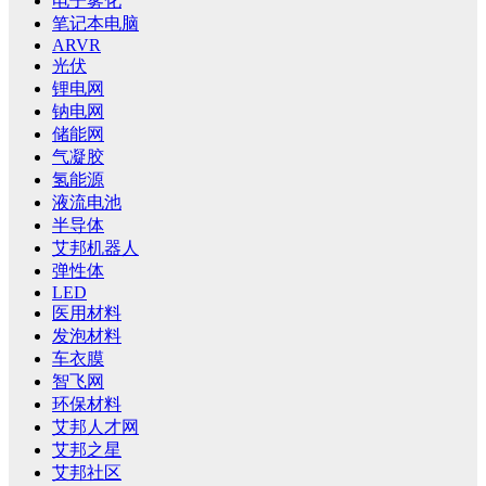
电子雾化
笔记本电脑
ARVR
光伏
锂电网
钠电网
储能网
气凝胶
氢能源
液流电池
半导体
艾邦机器人
弹性体
LED
医用材料
发泡材料
车衣膜
智飞网
环保材料
艾邦人才网
艾邦之星
艾邦社区