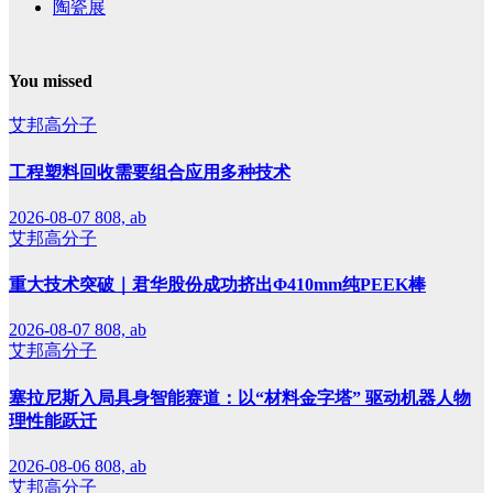
陶瓷展
You missed
艾邦高分子
工程塑料回收需要组合应用多种技术
2026-08-07
808, ab
艾邦高分子
重大技术突破｜君华股份成功挤出Φ410mm纯PEEK棒
2026-08-07
808, ab
艾邦高分子
塞拉尼斯入局具身智能赛道：以“材料金字塔” 驱动机器人物
理性能跃迁
2026-08-06
808, ab
艾邦高分子