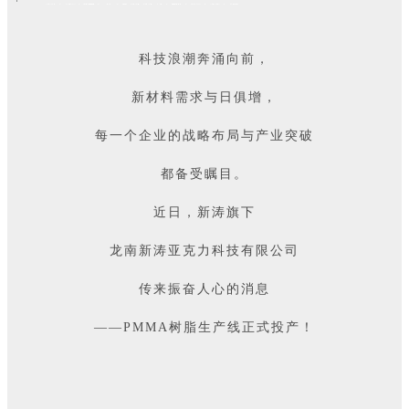
新/涛/驶/入/PMMA/树/脂/赛/道
科技浪潮奔涌向前，
新材料需求与日俱增，
每一个企业的战略布局与产业突破
都备受瞩目。
近日，
新涛旗下
龙南新涛亚克力科技有限公司
传来振奋人心的消息
——PMMA树脂生产线正式投产！