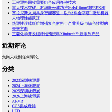
工程塑料回收需要组合应用多种技术
重大技术突破｜君华股份成功挤出Φ410mm纯PEEK棒
塞拉尼斯入局具身智能赛道：以“材料金字塔” 驱动机器
人物理性能跃迁
热塑性连续纤维增强复合材料：产业升级与绿色转型的
未来方向
三菱化学开发碳纤维预浸料Xlinktech™新系列产品
近期评论
您尚未收到任何评论。
分类
2023深圳橡塑展
2024上海橡塑展
2025深圳橡塑展
2026上海橡塑展
ARVR
CCS集成母排
LED