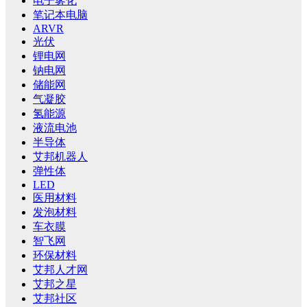
电子雾化
笔记本电脑
ARVR
光伏
锂电网
钠电网
储能网
气凝胶
氢能源
液流电池
半导体
艾邦机器人
弹性体
LED
医用材料
发泡材料
车衣膜
智飞网
环保材料
艾邦人才网
艾邦之星
艾邦社区