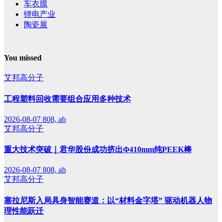
车衣膜
锂电产业
陶瓷展
You missed
艾邦高分子
工程塑料回收需要组合应用多种技术
2026-08-07
808, ab
艾邦高分子
重大技术突破｜君华股份成功挤出Φ410mm纯PEEK棒
2026-08-07
808, ab
艾邦高分子
塞拉尼斯入局具身智能赛道：以“材料金字塔” 驱动机器人物
理性能跃迁