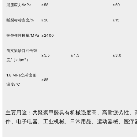
屈服应力/MPa
≥58
≥60
断裂标称应变/%
≥20
≥15
拉伸弹性模量/MPa
≥2400
简支梁缺口冲击强
≥5.5
≥4.5
≥3.0
度/（kJ/m²）
1.8 MPa负荷变形
≥85
温度/℃
主要用途：共聚聚甲醛具有机械强度高、高耐疲劳性、
件、电子电器、工业机械、日常用品、运动器械、医疗