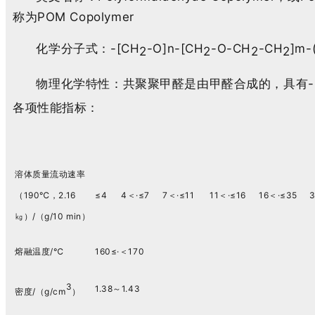
称为POM Copolymer
化学分子式：-[CH
-O]n-[CH
-O-CH
-CH
]m-
2
2
2
2
物理化学特性：共聚聚甲醛是由甲醛合成的，具有-
各项性能指标：
溶体质量流动速率
（190℃，2.16
≤4
4＜
·
≤7
7＜
·
≤11
11＜
·
≤16
16＜
·
≤35
㎏）/（g/10 min）
熔融温度/℃
160≤
·
＜170
3
1.38～1.43
密度/（g/cm
）