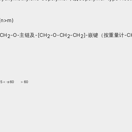
(n>m)
CH
-O-主链及-[CH
-O-CH
-CH
]-嵌键（按重量计-C
2
2
2
2
35＜
·
≤60
＞60