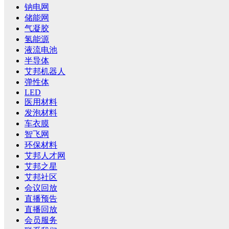
钠电网
储能网
气凝胶
氢能源
液流电池
半导体
艾邦机器人
弹性体
LED
医用材料
发泡材料
车衣膜
智飞网
环保材料
艾邦人才网
艾邦之星
艾邦社区
会议回放
直播预告
直播回放
会员服务