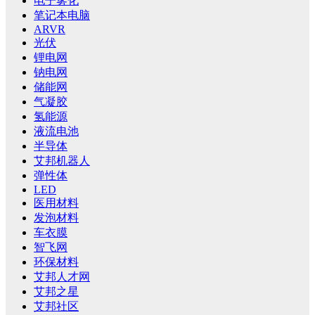
电子雾化
笔记本电脑
ARVR
光伏
锂电网
钠电网
储能网
气凝胶
氢能源
液流电池
半导体
艾邦机器人
弹性体
LED
医用材料
发泡材料
车衣膜
智飞网
环保材料
艾邦人才网
艾邦之星
艾邦社区