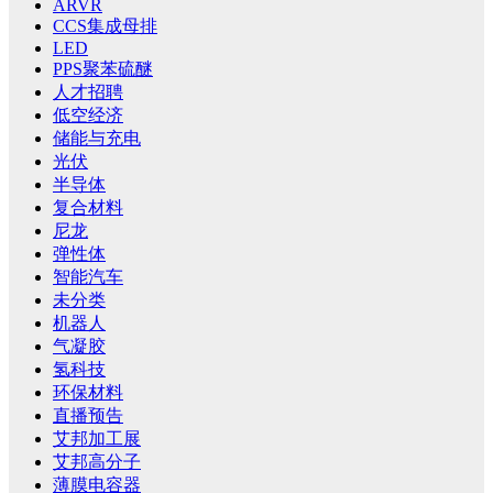
ARVR
CCS集成母排
LED
PPS聚苯硫醚
人才招聘
低空经济
储能与充电
光伏
半导体
复合材料
尼龙
弹性体
智能汽车
未分类
机器人
气凝胶
氢科技
环保材料
直播预告
艾邦加工展
艾邦高分子
薄膜电容器