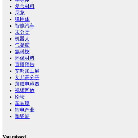
复合材料
尼龙
弹性体
智能汽车
未分类
机器人
气凝胶
氢科技
环保材料
直播预告
艾邦加工展
艾邦高分子
薄膜电容器
视频回放
论坛
车衣膜
锂电产业
陶瓷展
You missed