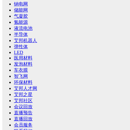
钠电网
储能网
气凝胶
氢能源
液流电池
半导体
艾邦机器人
弹性体
LED
医用材料
发泡材料
车衣膜
智飞网
环保材料
艾邦人才网
艾邦之星
艾邦社区
会议回放
直播预告
直播回放
会员服务