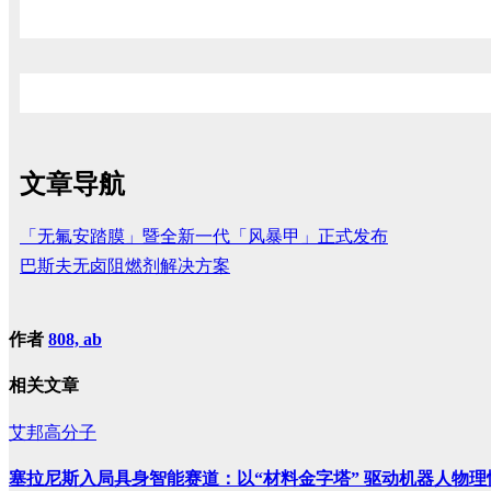
文章导航
「无氟安踏膜」暨全新一代「风暴甲」正式发布
巴斯夫无卤阻燃剂解决方案
作者
808, ab
相关文章
艾邦高分子
塞拉尼斯入局具身智能赛道：以“材料金字塔” 驱动机器人物理