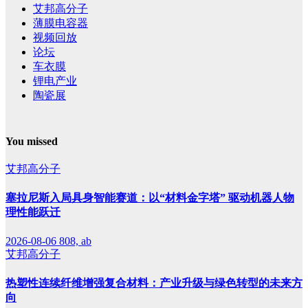
艾邦高分子
薄膜电容器
视频回放
论坛
车衣膜
锂电产业
陶瓷展
You missed
艾邦高分子
塞拉尼斯入局具身智能赛道：以“材料金字塔” 驱动机器人物
理性能跃迁
2026-08-06
808, ab
艾邦高分子
热塑性连续纤维增强复合材料：产业升级与绿色转型的未来方
向