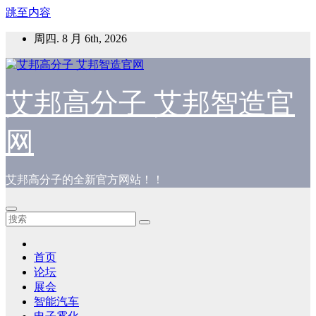
跳至内容
周四. 8 月 6th, 2026
艾邦高分子 艾邦智造官
网
艾邦高分子的全新官方网站！！
首页
论坛
展会
智能汽车