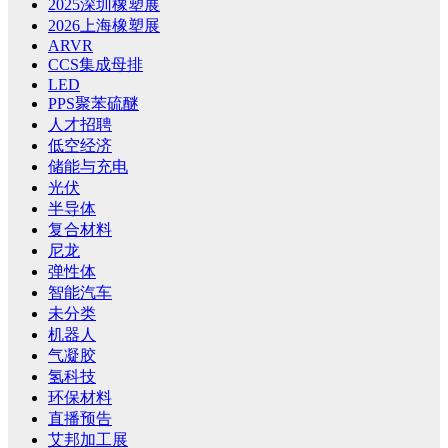
2025深圳橡塑展
2026上海橡塑展
ARVR
CCS集成母排
LED
PPS聚苯硫醚
人才招聘
低空经济
储能与充电
光伏
半导体
复合材料
尼龙
弹性体
智能汽车
未分类
机器人
气凝胶
氢科技
环保材料
直播预告
艾邦加工展