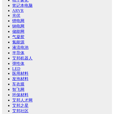
电子雾化
笔记本电脑
ARVR
光伏
锂电网
钠电网
储能网
气凝胶
氢能源
液流电池
半导体
艾邦机器人
弹性体
LED
医用材料
发泡材料
车衣膜
智飞网
环保材料
艾邦人才网
艾邦之星
艾邦社区