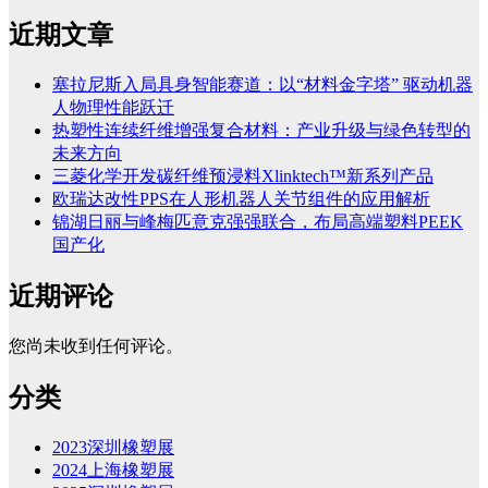
近期文章
塞拉尼斯入局具身智能赛道：以“材料金字塔” 驱动机器
人物理性能跃迁
热塑性连续纤维增强复合材料：产业升级与绿色转型的
未来方向
三菱化学开发碳纤维预浸料Xlinktech™新系列产品
欧瑞达改性PPS在人形机器人关节组件的应用解析
锦湖日丽与峰梅匹意克强强联合，布局高端塑料PEEK
国产化
近期评论
您尚未收到任何评论。
分类
2023深圳橡塑展
2024上海橡塑展