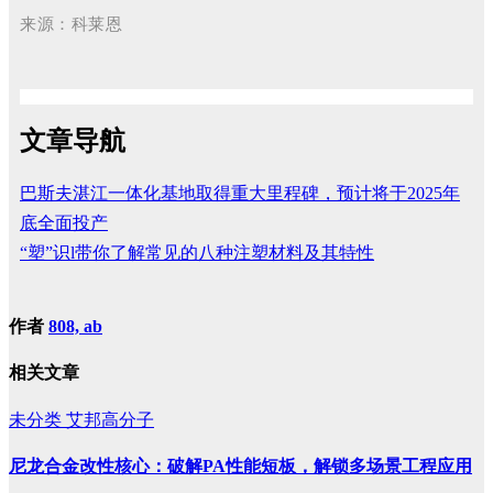
来源：科莱恩
文章导航
巴斯夫湛江一体化基地取得重大里程碑，预计将于2025年
底全面投产
“塑”识l带你了解常见的八种注塑材料及其特性
作者
808, ab
相关文章
未分类
艾邦高分子
尼龙合金改性核心：破解PA性能短板，解锁多场景工程应用