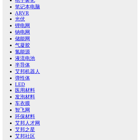
电子雾化
笔记本电脑
ARVR
光伏
锂电网
钠电网
储能网
气凝胶
氢能源
液流电池
半导体
艾邦机器人
弹性体
LED
医用材料
发泡材料
车衣膜
智飞网
环保材料
艾邦人才网
艾邦之星
艾邦社区