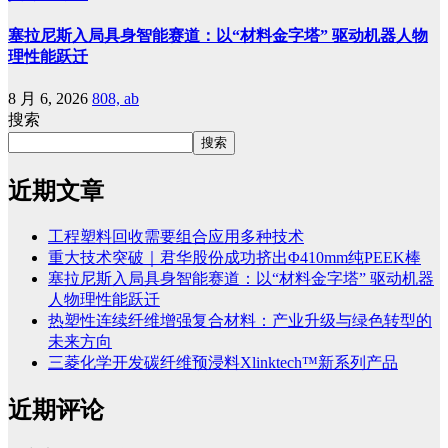
塞拉尼斯入局具身智能赛道：以“材料金字塔” 驱动机器人物
理性能跃迁
8 月 6, 2026
808, ab
搜索
搜索
近期文章
工程塑料回收需要组合应用多种技术
重大技术突破｜君华股份成功挤出Φ410mm纯PEEK棒
塞拉尼斯入局具身智能赛道：以“材料金字塔” 驱动机器
人物理性能跃迁
热塑性连续纤维增强复合材料：产业升级与绿色转型的
未来方向
三菱化学开发碳纤维预浸料Xlinktech™新系列产品
近期评论