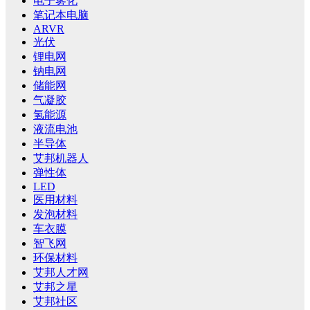
电子雾化
笔记本电脑
ARVR
光伏
锂电网
钠电网
储能网
气凝胶
氢能源
液流电池
半导体
艾邦机器人
弹性体
LED
医用材料
发泡材料
车衣膜
智飞网
环保材料
艾邦人才网
艾邦之星
艾邦社区