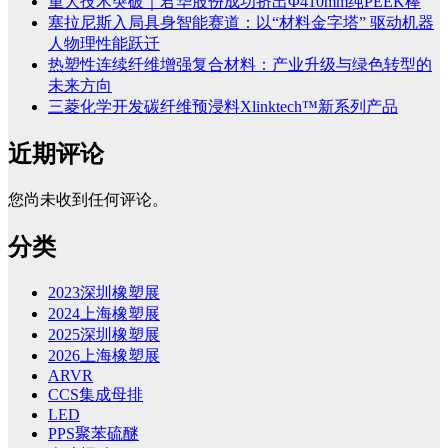
重大技术突破｜君华股份成功挤出Φ410mm纯PEEK棒
塞拉尼斯入局具身智能赛道：以“材料金字塔” 驱动机器
人物理性能跃迁
热塑性连续纤维增强复合材料：产业升级与绿色转型的
未来方向
三菱化学开发碳纤维预浸料Xlinktech™新系列产品
近期评论
您尚未收到任何评论。
分类
2023深圳橡塑展
2024上海橡塑展
2025深圳橡塑展
2026上海橡塑展
ARVR
CCS集成母排
LED
PPS聚苯硫醚