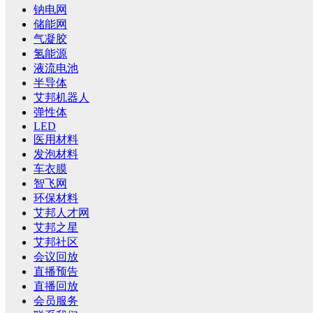
钠电网
储能网
气凝胶
氢能源
液流电池
半导体
艾邦机器人
弹性体
LED
医用材料
发泡材料
车衣膜
智飞网
环保材料
艾邦人才网
艾邦之星
艾邦社区
会议回放
直播预告
直播回放
会员服务