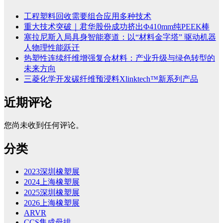
工程塑料回收需要组合应用多种技术
重大技术突破｜君华股份成功挤出Φ410mm纯PEEK棒
塞拉尼斯入局具身智能赛道：以“材料金字塔” 驱动机器
人物理性能跃迁
热塑性连续纤维增强复合材料：产业升级与绿色转型的
未来方向
三菱化学开发碳纤维预浸料Xlinktech™新系列产品
近期评论
您尚未收到任何评论。
分类
2023深圳橡塑展
2024上海橡塑展
2025深圳橡塑展
2026上海橡塑展
ARVR
CCS集成母排