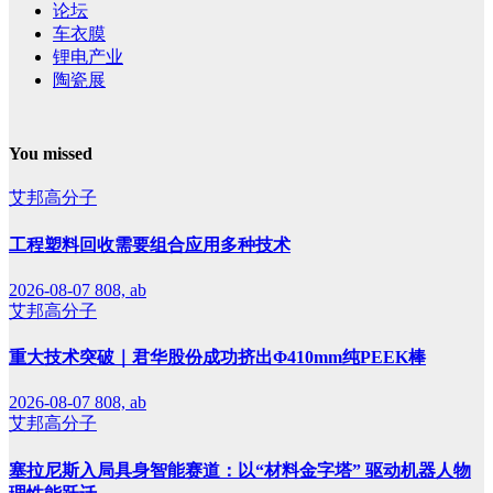
论坛
车衣膜
锂电产业
陶瓷展
You missed
艾邦高分子
工程塑料回收需要组合应用多种技术
2026-08-07
808, ab
艾邦高分子
重大技术突破｜君华股份成功挤出Φ410mm纯PEEK棒
2026-08-07
808, ab
艾邦高分子
塞拉尼斯入局具身智能赛道：以“材料金字塔” 驱动机器人物