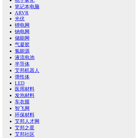
电子雾化
笔记本电脑
ARVR
光伏
锂电网
钠电网
储能网
气凝胶
氢能源
液流电池
半导体
艾邦机器人
弹性体
LED
医用材料
发泡材料
车衣膜
智飞网
环保材料
艾邦人才网
艾邦之星
艾邦社区