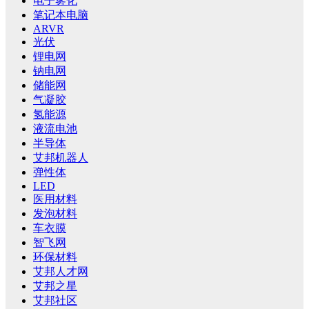
电子雾化
笔记本电脑
ARVR
光伏
锂电网
钠电网
储能网
气凝胶
氢能源
液流电池
半导体
艾邦机器人
弹性体
LED
医用材料
发泡材料
车衣膜
智飞网
环保材料
艾邦人才网
艾邦之星
艾邦社区