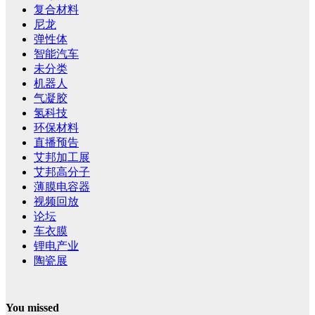
复合材料
尼龙
弹性体
智能汽车
未分类
机器人
气凝胶
氢科技
环保材料
直播预告
艾邦加工展
艾邦高分子
薄膜电容器
视频回放
论坛
车衣膜
锂电产业
陶瓷展
You missed