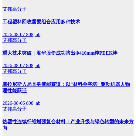
艾邦高分子
工程塑料回收需要组合应用多种技术
2026-08-07
808, ab
艾邦高分子
重大技术突破｜君华股份成功挤出Φ410mm纯PEEK棒
2026-08-07
808, ab
艾邦高分子
塞拉尼斯入局具身智能赛道：以“材料金字塔” 驱动机器人物
理性能跃迁
2026-08-06
808, ab
艾邦高分子
热塑性连续纤维增强复合材料：产业升级与绿色转型的未来方
向