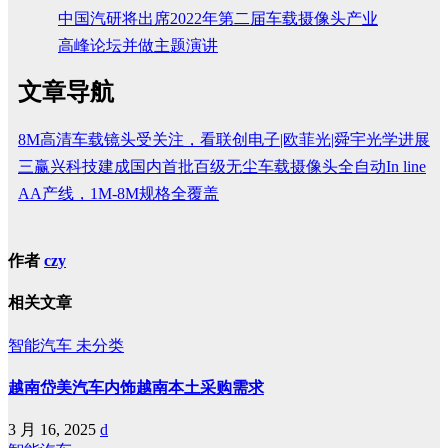
中国汽研将出席2022年第二届车载摄像头产业
高峰论坛并做主题演讲
文章导航
8M高清车载镜头受关注，看联创电子|欧菲光|舜宇光学进展
​三赢兴科技建成国内首批百级无尘车载摄像头全自动In line
AA产线，1M-8M规格全覆盖
作者
czy
相关文章
智能汽车
未分类
越南岱美汽车内饰越南本土采购需求
3 月 16, 2025
d