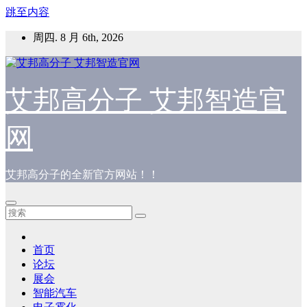
跳至内容
周四. 8 月 6th, 2026
艾邦高分子 艾邦智造官
网
艾邦高分子的全新官方网站！！
首页
论坛
展会
智能汽车