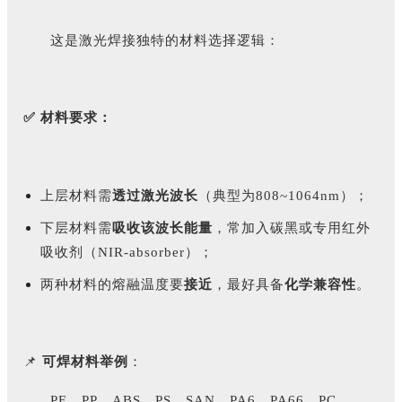
这是激光焊接独特的材料选择逻辑：
✅ 材料要求：
上层材料需
透过激光波长
（典型为808~1064nm）；
下层材料需
吸收该波长能量
，常加入碳黑或专用红外
吸收剂（NIR-absorber）；
两种材料的熔融温度要
接近
，最好具备
化学兼容性
。
📌
可焊材料举例
：
PE、PP、ABS、PS、SAN、PA6、PA66、PC、