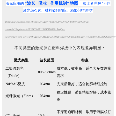
激光应用的
“波长 - 吸收 - 作用机制” 地图
，帮读者理解 “不同
激光怎么选、材料如何响应、添加剂咋调控”
https://www.google.com.hk/url?sa=i&url=https%3A%2F%2Ftreffert.eu%2Fwp-
content%2Fuploads%2F2017%2F11%2F370929_Treffert-
Laserschweissen_ENG.PDF&psig=AOvVaw3O9ZIYwfjJjzrRdPlpOj60&ust=1754308119068000&sou
不同类型的激光源在塑料焊接中的表现差异明显：
激光类型
波长范围
特点
二极管激光
成本低，效率高，适合大多数焊接
808~980nm
（Diode）
需求
Nd:YAG激光
1064nm
光束质量好，适合轮廓精细控制
稳定性强，适合精细焊接，成本较
光纤激光（Fibre）
1064nm
高
不穿透透明材料，常用于薄膜或打
CO₂ 激光
10.6μm