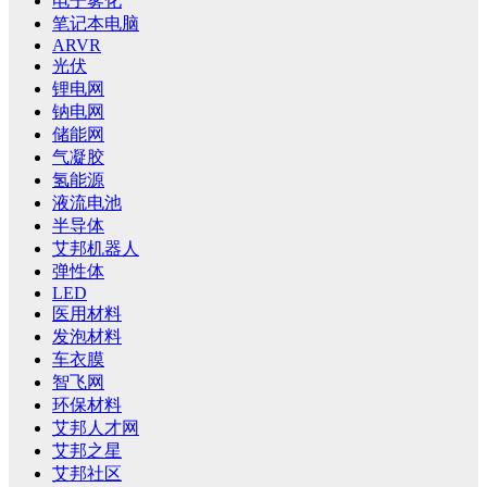
电子雾化
笔记本电脑
ARVR
光伏
锂电网
钠电网
储能网
气凝胶
氢能源
液流电池
半导体
艾邦机器人
弹性体
LED
医用材料
发泡材料
车衣膜
智飞网
环保材料
艾邦人才网
艾邦之星
艾邦社区