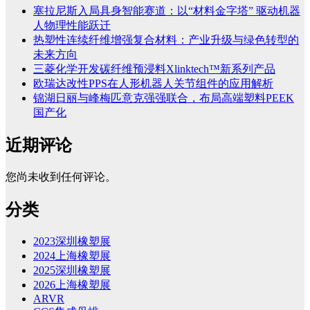
塞拉尼斯入局具身智能赛道：以“材料金字塔” 驱动机器
人物理性能跃迁
热塑性连续纤维增强复合材料：产业升级与绿色转型的
未来方向
三菱化学开发碳纤维预浸料Xlinktech™新系列产品
欧瑞达改性PPS在人形机器人关节组件的应用解析
锦湖日丽与峰梅匹意克强强联合，布局高端塑料PEEK
国产化
近期评论
您尚未收到任何评论。
分类
2023深圳橡塑展
2024上海橡塑展
2025深圳橡塑展
2026上海橡塑展
ARVR