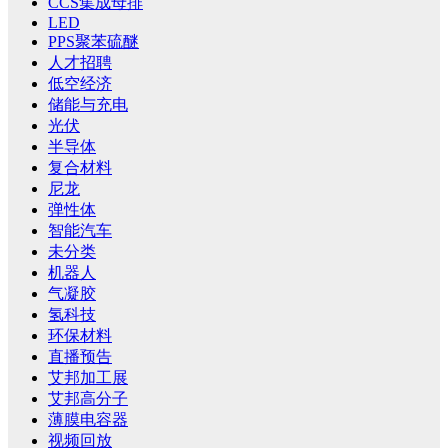
CCS集成母排
LED
PPS聚苯硫醚
人才招聘
低空经济
储能与充电
光伏
半导体
复合材料
尼龙
弹性体
智能汽车
未分类
机器人
气凝胶
氢科技
环保材料
直播预告
艾邦加工展
艾邦高分子
薄膜电容器
视频回放